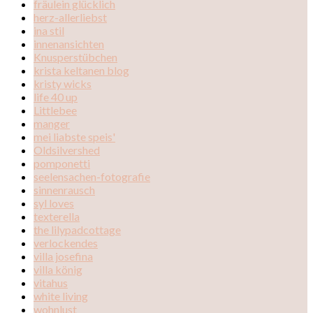
fräulein glücklich
herz-allerliebst
ina stil
innenansichten
Knusperstübchen
krista keltanen blog
kristy wicks
life 40 up
Littlebee
manger
mei liabste speis'
Oldsilvershed
pomponetti
seelensachen-fotografie
sinnenrausch
syl loves
texterella
the lilypadcottage
verlockendes
villa josefina
villa könig
vitahus
white living
wohnlust