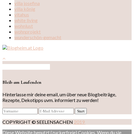
villa josefina
villa könig
vitahus
white living
wohnlust
wohnprojekt
wunderschön-gemacht
Auf Instagram folgen
Bleib am Laufenden
Hinterlasse mir deine email, um über neue Blogbeiträge,
Rezepte, Dekotipps uvm. informiert zu werden!
COPYRIGHT © SEELENSACHEN
2019
Diese Website benutzt (zuckerfreie) Cookies. Wenn du sie