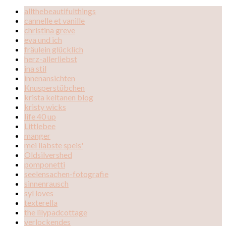
allthebeautifulthings
cannelle et vanille
christina greve
eva und ich
fräulein glücklich
herz-allerliebst
ina stil
innenansichten
Knusperstübchen
krista keltanen blog
kristy wicks
life 40 up
Littlebee
manger
mei liabste speis'
Oldsilvershed
pomponetti
seelensachen-fotografie
sinnenrausch
syl loves
texterella
the lilypadcottage
verlockendes