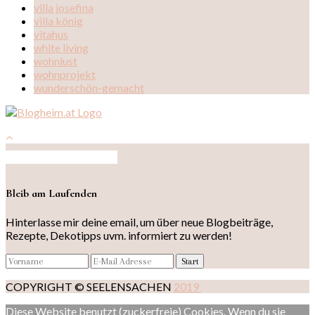
villa josefina
villa könig
vitahus
white living
wohnlust
wohnprojekt
wunderschön-gemacht
Auf Instagram folgen
Bleib am Laufenden
Hinterlasse mir deine email, um über neue Blogbeiträge,
Rezepte, Dekotipps uvm. informiert zu werden!
COPYRIGHT © SEELENSACHEN
2019
Diese Website benutzt (zuckerfreie) Cookies. Wenn du sie