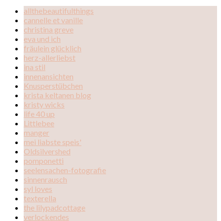
allthebeautifulthings
cannelle et vanille
christina greve
eva und ich
fräulein glücklich
herz-allerliebst
ina stil
innenansichten
Knusperstübchen
krista keltanen blog
kristy wicks
life 40 up
Littlebee
manger
mei liabste speis'
Oldsilvershed
pomponetti
seelensachen-fotografie
sinnenrausch
syl loves
texterella
the lilypadcottage
verlockendes