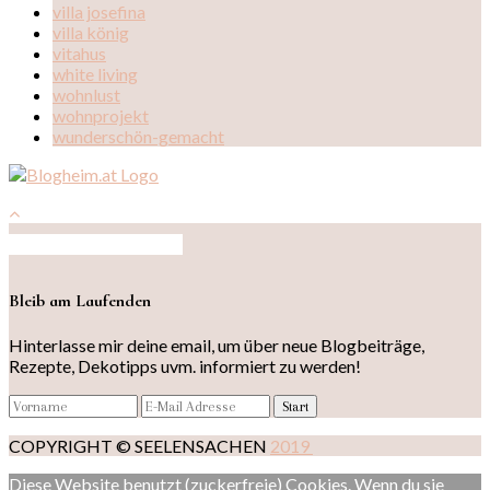
villa josefina
villa könig
vitahus
white living
wohnlust
wohnprojekt
wunderschön-gemacht
Auf Instagram folgen
Bleib am Laufenden
Hinterlasse mir deine email, um über neue Blogbeiträge,
Rezepte, Dekotipps uvm. informiert zu werden!
COPYRIGHT © SEELENSACHEN
2019
Diese Website benutzt (zuckerfreie) Cookies. Wenn du sie