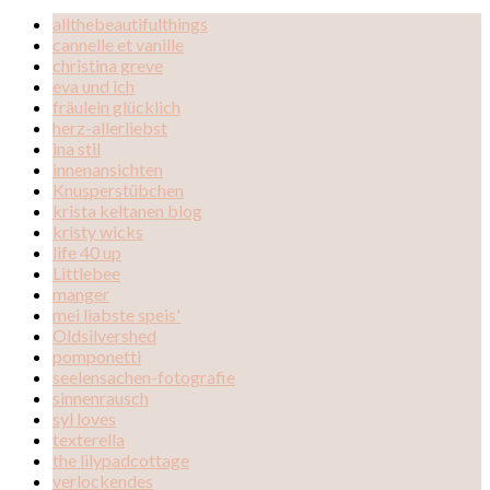
allthebeautifulthings
cannelle et vanille
christina greve
eva und ich
fräulein glücklich
herz-allerliebst
ina stil
innenansichten
Knusperstübchen
krista keltanen blog
kristy wicks
life 40 up
Littlebee
manger
mei liabste speis'
Oldsilvershed
pomponetti
seelensachen-fotografie
sinnenrausch
syl loves
texterella
the lilypadcottage
verlockendes