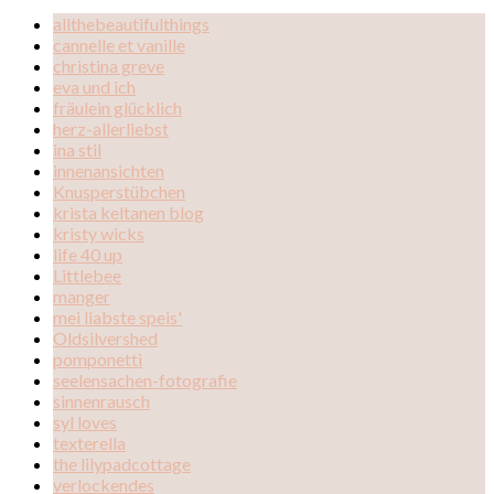
allthebeautifulthings
cannelle et vanille
christina greve
eva und ich
fräulein glücklich
herz-allerliebst
ina stil
innenansichten
Knusperstübchen
krista keltanen blog
kristy wicks
life 40 up
Littlebee
manger
mei liabste speis'
Oldsilvershed
pomponetti
seelensachen-fotografie
sinnenrausch
syl loves
texterella
the lilypadcottage
verlockendes