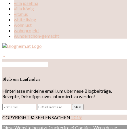
villa josefina
villa könig
vitahus
white living
wohnlust
wohnprojekt
wunderschön-gemacht
Auf Instagram folgen
Bleib am Laufenden
Hinterlasse mir deine email, um über neue Blogbeiträge,
Rezepte, Dekotipps uvm. informiert zu werden!
COPYRIGHT © SEELENSACHEN
2019
Diese Website benutzt (zuckerfreie) Cookies. Wenn du sie