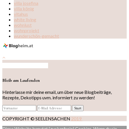
villa josefina
villa könig
vitahus
white living
wohnlust
wohnprojekt
wunderschön-gemacht
Auf Instagram folgen
Bleib am Laufenden
Hinterlasse mir deine email, um über neue Blogbeiträge,
Rezepte, Dekotipps uvm. informiert zu werden!
COPYRIGHT © SEELENSACHEN
2019
Diese Website benutzt (zuckerfreie) Cookies. Wenn du sie