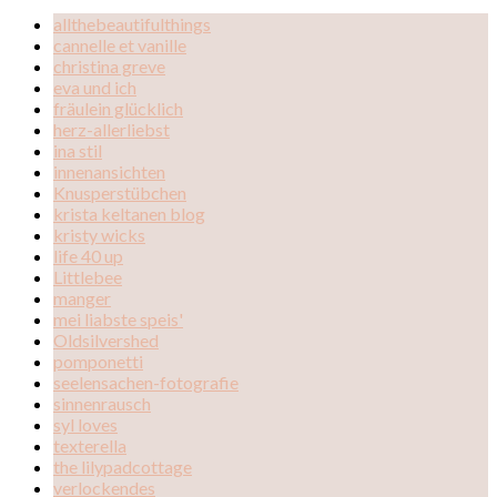
allthebeautifulthings
cannelle et vanille
christina greve
eva und ich
fräulein glücklich
herz-allerliebst
ina stil
innenansichten
Knusperstübchen
krista keltanen blog
kristy wicks
life 40 up
Littlebee
manger
mei liabste speis'
Oldsilvershed
pomponetti
seelensachen-fotografie
sinnenrausch
syl loves
texterella
the lilypadcottage
verlockendes