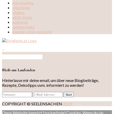
villa josefina
villa könig
vitahus
white living
wohnlust
wohnprojekt
wunderschön-gemacht
Auf Instagram folgen
Bleib am Laufenden
Hinterlasse mir deine email, um über neue Blogbeiträge,
Rezepte, Dekotipps uvm. informiert zu werden!
COPYRIGHT © SEELENSACHEN
2019
Diese Website benutzt (zuckerfreie) Cookies. Wenn du sie