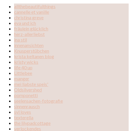
allthebeautifulthings
cannelle et vanille
christina greve
eva und ich
fräulein glücklich
herz-allerliebst
ina stil
innenansichten
Knusperstübchen
krista keltanen blog
kristy wicks
life 40 up
Littlebee
manger
mei liabste speis'
Oldsilvershed
pomponetti
seelensachen-fotografie
sinnenrausch
syl loves
texterella
the lilypadcottage
verlockendes