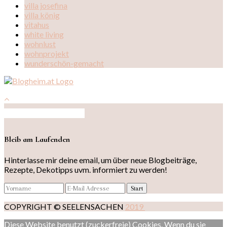
villa josefina
villa könig
vitahus
white living
wohnlust
wohnprojekt
wunderschön-gemacht
Auf Instagram folgen
Bleib am Laufenden
Hinterlasse mir deine email, um über neue Blogbeiträge,
Rezepte, Dekotipps uvm. informiert zu werden!
COPYRIGHT © SEELENSACHEN
2019
Diese Website benutzt (zuckerfreie) Cookies. Wenn du sie