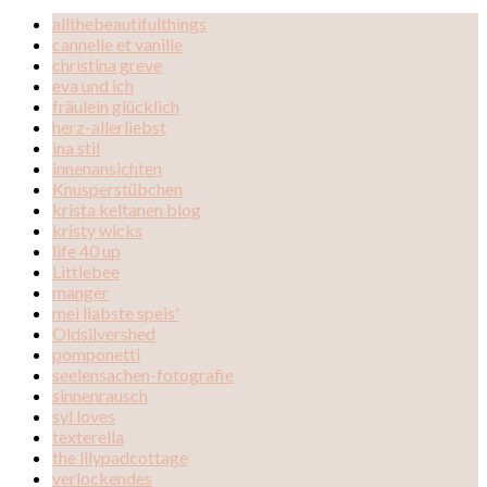
allthebeautifulthings
cannelle et vanille
christina greve
eva und ich
fräulein glücklich
herz-allerliebst
ina stil
innenansichten
Knusperstübchen
krista keltanen blog
kristy wicks
life 40 up
Littlebee
manger
mei liabste speis'
Oldsilvershed
pomponetti
seelensachen-fotografie
sinnenrausch
syl loves
texterella
the lilypadcottage
verlockendes