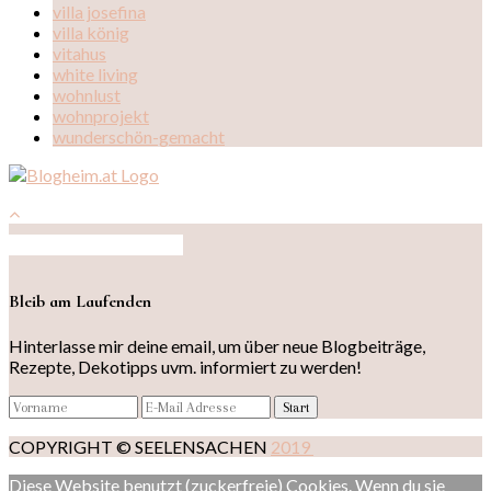
villa josefina
villa könig
vitahus
white living
wohnlust
wohnprojekt
wunderschön-gemacht
Auf Instagram folgen
Bleib am Laufenden
Hinterlasse mir deine email, um über neue Blogbeiträge,
Rezepte, Dekotipps uvm. informiert zu werden!
COPYRIGHT © SEELENSACHEN
2019
Diese Website benutzt (zuckerfreie) Cookies. Wenn du sie