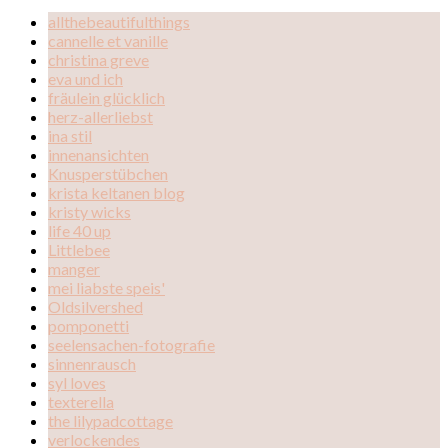
allthebeautifulthings
cannelle et vanille
christina greve
eva und ich
fräulein glücklich
herz-allerliebst
ina stil
innenansichten
Knusperstübchen
krista keltanen blog
kristy wicks
life 40 up
Littlebee
manger
mei liabste speis'
Oldsilvershed
pomponetti
seelensachen-fotografie
sinnenrausch
syl loves
texterella
the lilypadcottage
verlockendes