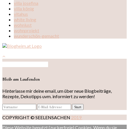
villa josefina
villa könig
vitahus
white living
wohnlust
wohnprojekt
wunderschön-gemacht
Auf Instagram folgen
Bleib am Laufenden
Hinterlasse mir deine email, um über neue Blogbeiträge,
Rezepte, Dekotipps uvm. informiert zu werden!
COPYRIGHT © SEELENSACHEN
2019
Diese Website benutzt (zuckerfreie) Cookies. Wenn du sie