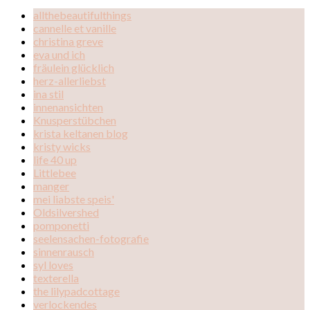
allthebeautifulthings
cannelle et vanille
christina greve
eva und ich
fräulein glücklich
herz-allerliebst
ina stil
innenansichten
Knusperstübchen
krista keltanen blog
kristy wicks
life 40 up
Littlebee
manger
mei liabste speis'
Oldsilvershed
pomponetti
seelensachen-fotografie
sinnenrausch
syl loves
texterella
the lilypadcottage
verlockendes