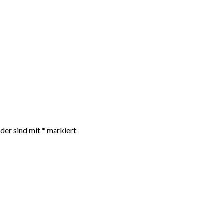
lder sind mit
*
markiert