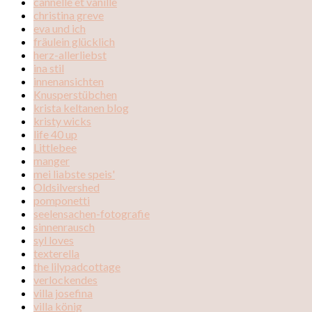
cannelle et vanille
christina greve
eva und ich
fräulein glücklich
herz-allerliebst
ina stil
innenansichten
Knusperstübchen
krista keltanen blog
kristy wicks
life 40 up
Littlebee
manger
mei liabste speis'
Oldsilvershed
pomponetti
seelensachen-fotografie
sinnenrausch
syl loves
texterella
the lilypadcottage
verlockendes
villa josefina
villa könig