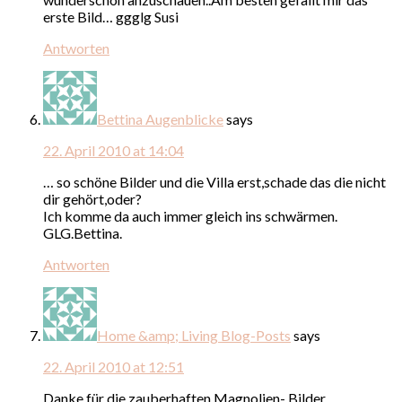
erste Bild… ggglg Susi
Antworten
Bettina Augenblicke
says
22. April 2010 at 14:04
… so schöne Bilder und die Villa erst,schade das die nicht
dir gehört,oder?
Ich komme da auch immer gleich ins schwärmen.
GLG.Bettina.
Antworten
Home &amp; Living Blog-Posts
says
22. April 2010 at 12:51
Danke für die zauberhaften Magnolien- Bilder.