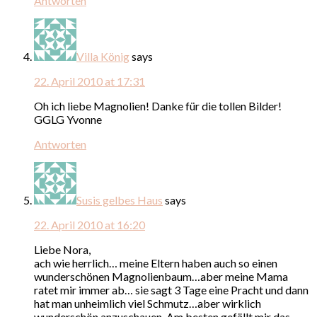
Antworten
Villa König
says
22. April 2010 at 17:31
Oh ich liebe Magnolien! Danke für die tollen Bilder!
GGLG Yvonne
Antworten
Susis gelbes Haus
says
22. April 2010 at 16:20
Liebe Nora,
ach wie herrlich… meine Eltern haben auch so einen
wunderschönen Magnolienbaum…aber meine Mama
ratet mir immer ab… sie sagt 3 Tage eine Pracht und dann
hat man unheimlich viel Schmutz…aber wirklich
wunderschön anzuschauen..Am besten gefällt mir das