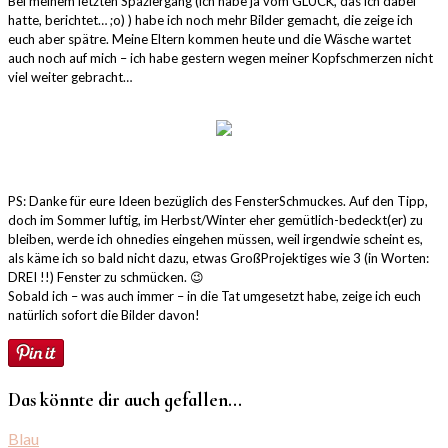
Bei meinem letzten Spaziergang (ich habe ja vom GLÜCK, das ich dabei
hatte, berichtet… ;o) ) habe ich noch mehr Bilder gemacht, die zeige ich
euch aber spätre. Meine Eltern kommen heute und die Wäsche wartet
auch noch auf mich – ich habe gestern wegen meiner Kopfschmerzen nicht
viel weiter gebracht…
PS: Danke für eure Ideen bezüglich des FensterSchmuckes. Auf den Tipp,
doch im Sommer luftig, im Herbst/Winter eher gemütlich-bedeckt(er) zu
bleiben, werde ich ohnedies eingehen müssen, weil irgendwie scheint es,
als käme ich so bald nicht dazu, etwas GroßProjektiges wie 3 (in Worten:
DREI !!) Fenster zu schmücken. 😉
Sobald ich – was auch immer – in die Tat umgesetzt habe, zeige ich euch
natürlich sofort die Bilder davon!
Das könnte dir auch gefallen...
Blau