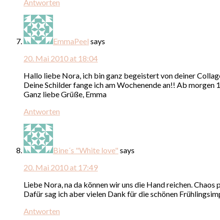
Antworten
EmmaPeel
says
20. Mai 2010 at 18:04
Hallo liebe Nora, ich bin ganz begeistert von deiner Coll
Deine Schilder fange ich am Wochenende an!! Ab morgen
Ganz liebe Grüße, Emma
Antworten
Bine´s "White love"
says
20. Mai 2010 at 17:49
Liebe Nora, na da können wir uns die Hand reichen. Chaos p
Dafür sag ich aber vielen Dank für die schönen Frühlingsi
Antworten