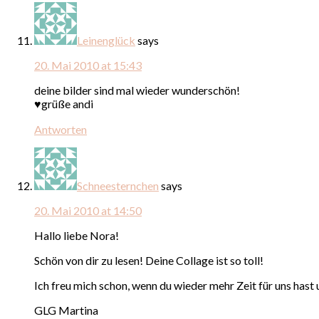
Leinenglück
says
20. Mai 2010 at 15:43
deine bilder sind mal wieder wunderschön!
♥grüße andi
Antworten
Schneesternchen
says
20. Mai 2010 at 14:50
Hallo liebe Nora!
Schön von dir zu lesen! Deine Collage ist so toll!
Ich freu mich schon, wenn du wieder mehr Zeit für uns hast 
GLG Martina