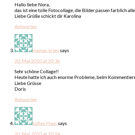
Hallo liebe Nora,
das ist eine tolle Fotocollage, die Bilder passen farblich a
Liebe Grüße schickt dir Karolina
Antworten
mamas kram
says
20. Mai 2010 at 20:36
Sehr schöne Collage!!
Heute hatte ich auch enorme Probleme, beim Kommentieren
Liebe Grüsse
Doris
Antworten
Sofies Haus
says
20. Mai 2010 at 20:24