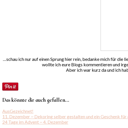
…schau ich nur auf einen Sprung hier rein, bedanke mich für di
wollte ich eure Blogs kommentieren und irge
Aber ich war kurz da und ich hab
Das könnte dir auch gefallen...
AusGezeichnet!
11. Dezember ~ Dekoring selber gestalten und ein Geschenk für
24 Tage im Advent ~ 4. Dezember