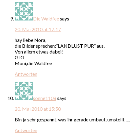
Die Waldfee
says
20. Mai 2010 at 17:17
hay liebe Nora,
die Bilder sprechen:”LANDLUST PUR” aus.
Von allem etwas dabei!
GLG
Moni,die Waldfee
Antworten
sonne1108
says
20. Mai 2010 at 15:50
Bin ja sehr gespannt, was ihr gerade umbaut, umstellt…..
Antworten