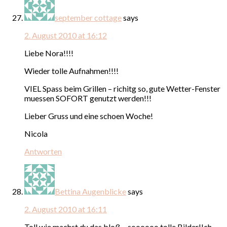
september cottage
says
2. August 2010 at 16:12
Liebe Nora!!!!
Wieder tolle Aufnahmen!!!!
VIEL Spass beim Grillen – richitg so, gute Wetter-Fenster
muessen SOFORT genutzt werden!!!
Lieber Gruss und eine schoen Woche!
Nicola
Antworten
Bettina Augenblicke
says
2. August 2010 at 16:11
Toll,wie machst du das bloß…,soooooo tolle Bilder!Ich