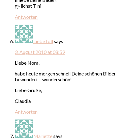
ღ-lichst Tini
Antworten
LiebeToll
says
3. August 2010 at 08:59
Liebe Nora,
habe heute morgen schnell Deine schönen Bilder
bewundert – wunderschön!
Liebe Grüße,
Claudia
Antworten
Mariette
says