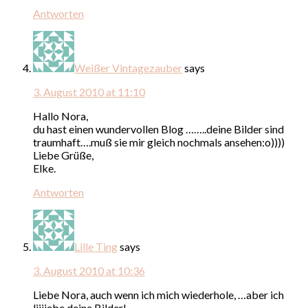
Antworten
Weißer Vintagezauber
says
3. August 2010 at 11:10
Hallo Nora,
du hast einen wundervollen Blog ……..deine Bilder sind
traumhaft….muß sie mir gleich nochmals ansehen:o))))
Liebe Grüße,
Elke.
Antworten
Lille Ting
says
3. August 2010 at 10:36
Liebe Nora, auch wenn ich mich wiederhole, …aber ich
liiiiebe deine Bilder!