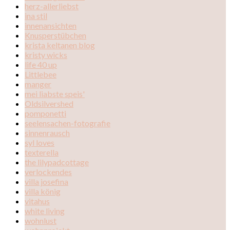
herz-allerliebst
ina stil
innenansichten
Knusperstübchen
krista keltanen blog
kristy wicks
life 40 up
Littlebee
manger
mei liabste speis'
Oldsilvershed
pomponetti
seelensachen-fotografie
sinnenrausch
syl loves
texterella
the lilypadcottage
verlockendes
villa josefina
villa könig
vitahus
white living
wohnlust