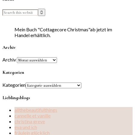
Mein Buch "Cottagecore Christmas"ab jetzt im
Handel erhältlich.
Archiv
Archiv
Kategorien
Kategorien
Lieblingsblogs
allthebeautifulthings
cannelle et vanille
christina greve
eva und ich
fräulein glücklich