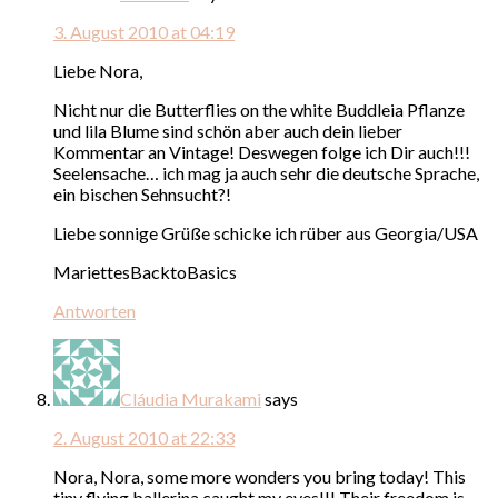
3. August 2010 at 04:19
Liebe Nora,
Nicht nur die Butterflies on the white Buddleia Pflanze
und lila Blume sind schön aber auch dein lieber
Kommentar an Vintage! Deswegen folge ich Dir auch!!!
Seelensache… ich mag ja auch sehr die deutsche Sprache,
ein bischen Sehnsucht?!
Liebe sonnige Grüße schicke ich rüber aus Georgia/USA
MariettesBacktoBasics
Antworten
Cláudia Murakami
says
2. August 2010 at 22:33
Nora, Nora, some more wonders you bring today! This
tiny flying ballerina caught my eyes!!! Their freedom is