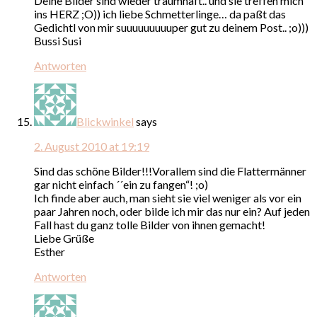
Deine Bilder sind wieder traumhaft.. und sie treffen mich
ins HERZ ;O)) ich liebe Schmetterlinge… da paßt das
Gedichtl von mir suuuuuuuuuper gut zu deinem Post.. ;o)))
Bussi Susi
Antworten
Blickwinkel
says
2. August 2010 at 19:19
Sind das schöne Bilder!!!Vorallem sind die Flattermänner
gar nicht einfach ´´ein zu fangen“! ;o)
Ich finde aber auch, man sieht sie viel weniger als vor ein
paar Jahren noch, oder bilde ich mir das nur ein? Auf jeden
Fall hast du ganz tolle Bilder von ihnen gemacht!
Liebe Grüße
Esther
Antworten