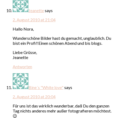
Jeanette
says
2. August 2010 at 21:04
Hallo Nora,
Wunderschöne Bilder hast du gemacht, unglaublich. Du
bist ein Profi!!Einen schönen Abend und bis blogs.
Liebe Grüsse,
Jeanette
Antworten
Bine´s "White love"
says
2. August 2010 at 20:04
Für uns ist das wirklich wunderbar, daß Du den ganzen
Tag nichts anderes mehr außer fotografieren möchtest.
😉