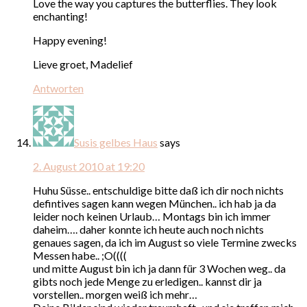
Love the way you captures the butterflies. They look
enchanting!
Happy evening!
Lieve groet, Madelief
Antworten
Susis gelbes Haus
says
2. August 2010 at 19:20
Huhu Süsse.. entschuldige bitte daß ich dir noch nichts
defintives sagen kann wegen München.. ich hab ja da
leider noch keinen Urlaub… Montags bin ich immer
daheim…. daher konnte ich heute auch noch nichts
genaues sagen, da ich im August so viele Termine zwecks
Messen habe.. ;O((((
und mitte August bin ich ja dann für 3 Wochen weg.. da
gibts noch jede Menge zu erledigen.. kannst dir ja
vorstellen.. morgen weiß ich mehr…