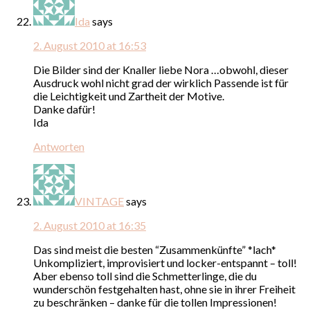
Ida
says
2. August 2010 at 16:53
Die Bilder sind der Knaller liebe Nora …obwohl, dieser
Ausdruck wohl nicht grad der wirklich Passende ist für
die Leichtigkeit und Zartheit der Motive.
Danke dafür!
Ida
Antworten
VINTAGE
says
2. August 2010 at 16:35
Das sind meist die besten “Zusammenkünfte” *lach*
Unkompliziert, improvisiert und locker-entspannt – toll!
Aber ebenso toll sind die Schmetterlinge, die du
wunderschön festgehalten hast, ohne sie in ihrer Freiheit
zu beschränken – danke für die tollen Impressionen!