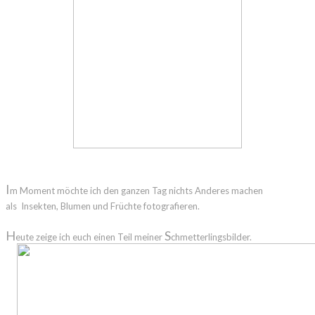
I
m Moment möchte ich den ganzen Tag nichts Anderes machen
als Insekten, Blumen und Früchte fotografieren.
H
S
eute zeige ich euch einen Teil meiner
chmetterlingsbilder.