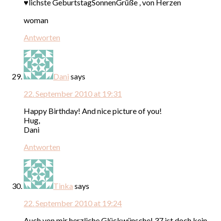
♥lichste GeburtstagSonnenGrüße , von Herzen
woman
Antworten
Dani
says
22. September 2010 at 19:31
Happy Birthday! And nice picture of you!
Hug,
Dani
Antworten
Tinka
says
22. September 2010 at 19:24
Auch von mir herzliche Glückwünsche! 37 ist doch kein