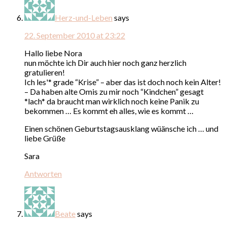
Herz-und-Leben
says
22. September 2010 at 23:22
Hallo liebe Nora
nun möchte ich Dir auch hier noch ganz herzlich
gratulieren!
Ich les'* grade “Krise” – aber das ist doch noch kein Alter!
– Da haben alte Omis zu mir noch “Kindchen” gesagt
*lach* da braucht man wirklich noch keine Panik zu
bekommen … Es kommt eh alles, wie es kommt …
Einen schönen Geburtstagsausklang wüänsche ich … und
liebe Grüße
Sara
Antworten
Beate
says