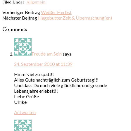
Filed Under:
Allgemein
Vorheriger Beitrag
Weißer Herbst
Nächster Beitrag
HagebuttenZeit & Überraschung(en)
Comments
Freude am Sein
says
24. September 2010 at 11:39
Hmm, viel zu spät!!!
Alles Gute nachträglich zum Geburtstag!!!
Und dass Du noch viele glückliche und gesunde
Lebensjahre erlebst!!!
Liebe Grüße
Ulrike
Antworten