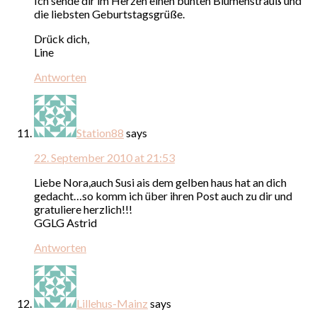
Ich sende dir im Herzen einen bunten Blumenstrauß und
die liebsten Geburtstagsgrüße.
Drück dich,
Line
Antworten
Station88
says
22. September 2010 at 21:53
Liebe Nora,auch Susi ais dem gelben haus hat an dich
gedacht…so komm ich über ihren Post auch zu dir und
gratuliere herzlich!!!
GGLG Astrid
Antworten
Lillehus-Mainz
says