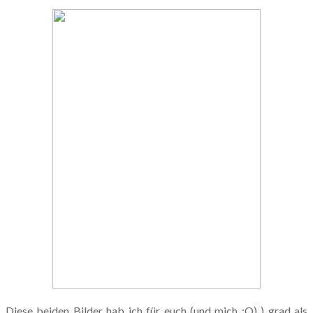
Diese beiden Bilder hab ich für euch (und mich ;O) ) grad als