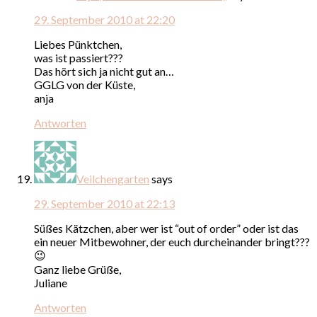
29. September 2010 at 22:20
Liebes Pünktchen,
was ist passiert???
Das hört sich ja nicht gut an…
GGLG von der Küste,
anja
Antworten
Veilchengarten
says
29. September 2010 at 22:13
Süßes Kätzchen, aber wer ist “out of order” oder ist das
ein neuer Mitbewohner, der euch durcheinander bringt???
😉
Ganz liebe Grüße,
Juliane
Antworten