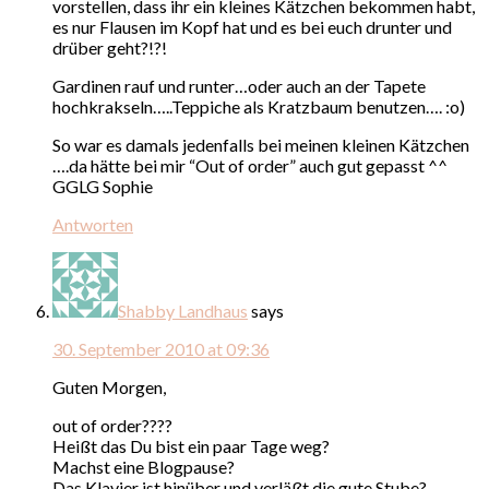
vorstellen, dass ihr ein kleines Kätzchen bekommen habt,
es nur Flausen im Kopf hat und es bei euch drunter und
drüber geht?!?!
Gardinen rauf und runter…oder auch an der Tapete
hochkrakseln…..Teppiche als Kratzbaum benutzen…. :o)
So war es damals jedenfalls bei meinen kleinen Kätzchen
….da hätte bei mir “Out of order” auch gut gepasst ^^
GGLG Sophie
Antworten
Shabby Landhaus
says
30. September 2010 at 09:36
Guten Morgen,
out of order????
Heißt das Du bist ein paar Tage weg?
Machst eine Blogpause?
Das Klavier ist hinüber und verläßt die gute Stube?