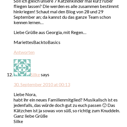
Soll ich gleich unsere 7 Katzenkinder mal kurz rüber
fliegen lassen? Die werden es alle zusammen bestimmt
hinkriegen! Schaut mal den Blog von 28 und 29
September an; da kannst du das ganze Team schon
kennen lernen…
Liebe Grüße aus Georgia, mit Regen…
MariettesBacktoBasics
Antworten
Silke
says
30. September 2010 at 00:13
Liebe Nora,
habt ihr ein neues Familienmitglied? Musikalisch ist es
jedenfalls, das würde doch gut zu euch passen 🙂 Das
Kätzchen ist ja sowas von süß, so richtig zum Knuddeln.
Ganz liebe Grüße
Silke