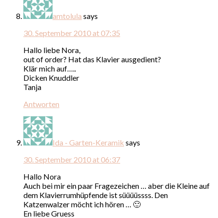
amtolula
says
30. September 2010 at 07:35
Hallo liebe Nora,
out of order? Hat das Klavier ausgedient?
Klär mich auf…..
Dicken Knuddler
Tanja
Antworten
Ida - Garten-Keramik
says
30. September 2010 at 06:37
Hallo Nora
Auch bei mir ein paar Fragezeichen … aber die Kleine auf
dem Klavierrumhüpfende ist süüüüssss. Den
Katzenwalzer möcht ich hören … 🙂
En liebe Gruess