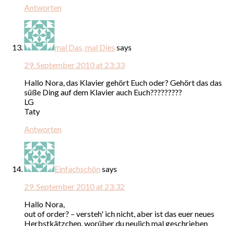
Antworten
mal Das, mal Dies
says
29. September 2010 at 23:33
Hallo Nora, das Klavier gehört Euch oder? Gehört das das
süße Ding auf dem Klavier auch Euch?????????
LG
Taty
Antworten
Einfachschön
says
29. September 2010 at 23:32
Hallo Nora,
out of order? – versteh' ich nicht, aber ist das euer neues
Herbstkätzchen, worüber du neulich mal geschrieben