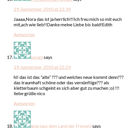
29. September 2010 at 22:39
Jaaaa,Nora das ist ja herrlich!!!Ich freu mich so mit euch
mit,ach wie lieb!!Danke meine Liebe bis bald!Edith
Antworten
sorani
says
29. September 2010 at 22:29
hi! das ist das “alte” ??? und welches neue kommt denn???
das traumhaft schöne oder das vernünftige??? als
kletterbaum schgeint es sich aber gut zu machen ;o) !!!
liebe grüße nico
Antworten
anja (aus dem Land der Friesen)
says