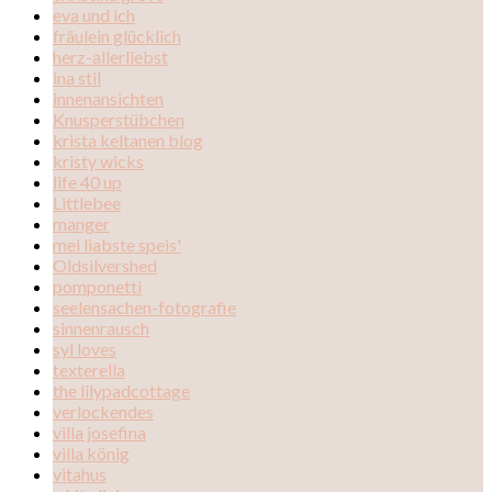
eva und ich
fräulein glücklich
herz-allerliebst
ina stil
innenansichten
Knusperstübchen
krista keltanen blog
kristy wicks
life 40 up
Littlebee
manger
mei liabste speis'
Oldsilvershed
pomponetti
seelensachen-fotografie
sinnenrausch
syl loves
texterella
the lilypadcottage
verlockendes
villa josefina
villa könig
vitahus