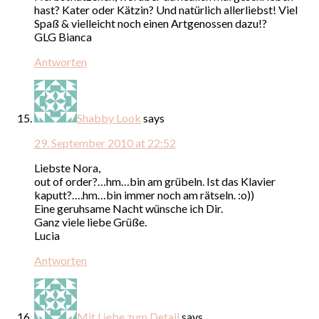
hast? Kater oder Kätzin? Und natürlich allerliebst! Viel
Spaß & vielleicht noch einen Artgenossen dazu!?
GLG Bianca
Antworten
Shabby Look
says
29. September 2010 at 22:52
Liebste Nora,
out of order?…hm…bin am grübeln. Ist das Klavier
kaputt?….hm…bin immer noch am rätseln. :o))
Eine geruhsame Nacht wünsche ich Dir.
Ganz viele liebe Grüße.
Lucia
Antworten
Mit Liebe zum Detail
says