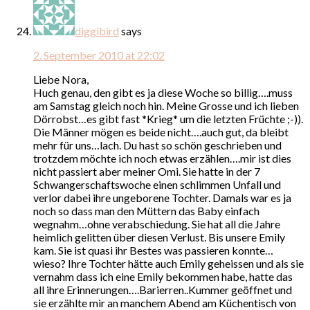
diggibird
says
2. September 2010 at 22:02
Liebe Nora,
Huch genau, den gibt es ja diese Woche so billig….muss
am Samstag gleich noch hin. Meine Grosse und ich lieben
Dörrobst…es gibt fast *Krieg* um die letzten Früchte ;-)).
Die Männer mögen es beide nicht….auch gut, da bleibt
mehr für uns…lach. Du hast so schön geschrieben und
trotzdem möchte ich noch etwas erzählen….mir ist dies
nicht passiert aber meiner Omi. Sie hatte in der 7
Schwangerschaftswoche einen schlimmen Unfall und
verlor dabei ihre ungeborene Tochter. Damals war es ja
noch so dass man den Müttern das Baby einfach
wegnahm…ohne verabschiedung. Sie hat all die Jahre
heimlich gelitten über diesen Verlust. Bis unsere Emily
kam. Sie ist quasi ihr Bestes was passieren konnte…
wieso? Ihre Tochter hätte auch Emily geheissen und als sie
vernahm dass ich eine Emily bekommen habe, hatte das
all ihre Erinnerungen….Barierren..Kummer geöffnet und
sie erzählte mir an manchem Abend am Küchentisch von