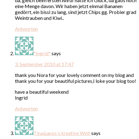
da, gleich beim ersten Anruf hatte ich Glück, da gabs noch
eine Menge davon. Wir haben jetzt einmal Bananen
gedörrt, ein bissl zu lang, sind jetzt Chips gg. Probier grad
Weintrauben und Kiwi..
Antworten
*Ingrid*
says
3. September 2010 at 17:47
thank you Nora for your lovely comment on my blog and
thank you for your beautiful pictures,I loke your blog too!
have a beautiful weekend
Ingrid
Antworten
Tina&apos;s kreative Welt
says