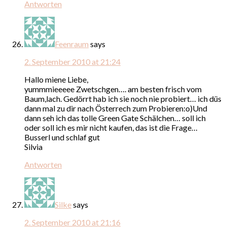
Antworten
Feenraum
says
2. September 2010 at 21:24
Hallo miene Liebe,
yummmieeeee Zwetschgen…. am besten frisch vom
Baum,lach. Gedörrt hab ich sie noch nie probiert… ich düs
dann mal zu dir nach Österrech zum Probieren:o)Und
dann seh ich das tolle Green Gate Schälchen… soll ich
oder soll ich es mir nicht kaufen, das ist die Frage…
Busserl und schlaf gut
Silvia
Antworten
Silke
says
2. September 2010 at 21:16