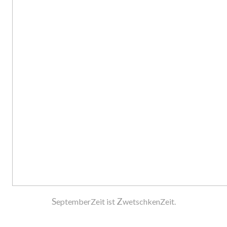
S
Z
eptemberZeit ist
wetschkenZeit.