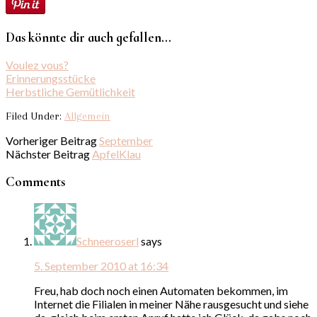
Das könnte dir auch gefallen...
Voulez vous?
Erinnerungsstücke
Herbstliche Gemütlichkeit
Filed Under:
Allgemein
Vorheriger Beitrag
September
Nächster Beitrag
ApfelKlau
Comments
Schneeroserl
says
5. September 2010 at 16:34
Freu, hab doch noch einen Automaten bekommen, im
Internet die Filialen in meiner Nähe rausgesucht und siehe