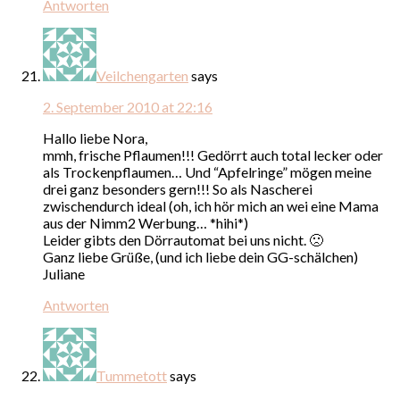
Antworten
Veilchengarten
says
2. September 2010 at 22:16
Hallo liebe Nora,
mmh, frische Pflaumen!!! Gedörrt auch total lecker oder
als Trockenpflaumen… Und “Apfelringe” mögen meine
drei ganz besonders gern!!! So als Nascherei
zwischendurch ideal (oh, ich hör mich an wei eine Mama
aus der Nimm2 Werbung… *hihi*)
Leider gibts den Dörrautomat bei uns nicht. 🙁
Ganz liebe Grüße, (und ich liebe dein GG-schälchen)
Juliane
Antworten
Tummetott
says