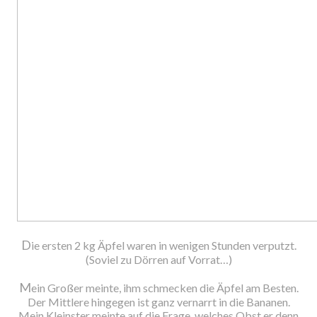
D
ie ersten 2 kg Äpfel waren in wenigen Stunden verputzt.
(Soviel zu Dörren auf Vorrat…)
M
ein Großer meinte, ihm schmecken die Äpfel am Besten.
Der Mittlere hingegen ist ganz vernarrt in die Bananen.
Mein Kleinster meinte auf die Frage, welches Obst er denn