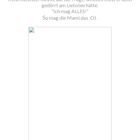
gedörrt am Liebsten hätte:
“Ich mag ALLES!”
S
o mag die Mami das :O) .