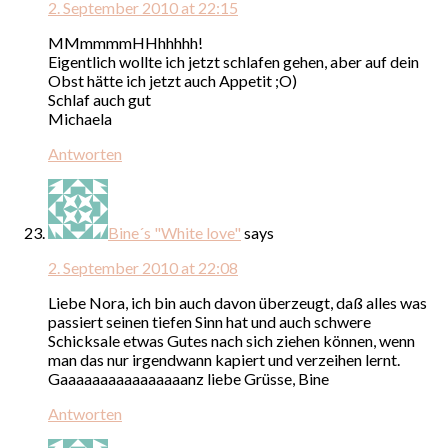
2. September 2010 at 22:15
MMmmmmHHhhhhh!
Eigentlich wollte ich jetzt schlafen gehen, aber auf dein
Obst hätte ich jetzt auch Appetit ;O)
Schlaf auch gut
Michaela
Antworten
Bine´s "White love"
says
2. September 2010 at 22:08
Liebe Nora, ich bin auch davon überzeugt, daß alles was
passiert seinen tiefen Sinn hat und auch schwere
Schicksale etwas Gutes nach sich ziehen können, wenn
man das nur irgendwann kapiert und verzeihen lernt.
Gaaaaaaaaaaaaaaaanz liebe Grüsse, Bine
Antworten