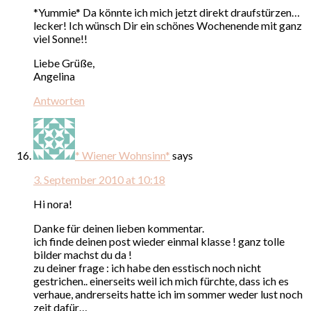
*Yummie* Da könnte ich mich jetzt direkt draufstürzen…
lecker! Ich wünsch Dir ein schönes Wochenende mit ganz
viel Sonne!!
Liebe Grüße,
Angelina
Antworten
* Wiener Wohnsinn*
says
3. September 2010 at 10:18
Hi nora!
Danke für deinen lieben kommentar.
ich finde deinen post wieder einmal klasse ! ganz tolle
bilder machst du da !
zu deiner frage : ich habe den esstisch noch nicht
gestrichen.. einerseits weil ich mich fürchte, dass ich es
verhaue, andrerseits hatte ich im sommer weder lust noch
zeit dafür…