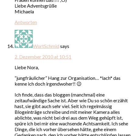
Liebe Adventsgrüße
Michaela
Antworten
WortSchmid
says
2. Dezember 2010 at 10:51
Liebe Nora,
“jungfräulicher” Hang zur Organisation… *lach* das
kenne ich doch irgendwoher!! 😉
Ich finde, dass das bloggen (manchmal) eine
zeitaufwändige Sache ist. Aber wie Du so schön erzählt
hast, sie gibt auch sehr viel. Seit ich regelmässig
Blogeinträge schreibe und mit meiner Kamera alles
ablichte, was nicht bei drei aus dem Weg gehüpft ist,
spüre ich bei mir eine wachsende Achtsamkeit. Ich sehe
Dinge, die ich vorher übersehen hätte, gehe einem
Gedanken nach, den ich vorher hätte entschlüpfen lassen.