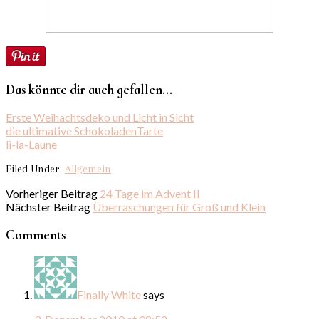
Das könnte dir auch gefallen...
Erste Weihachtsdeko und Licht in Sicht
die ultimative SchokoladenTarte
li-la-Laune
Filed Under:
Allgemein
Vorheriger Beitrag
24 Tage im Advent II
Nächster Beitrag
Überraschungen für Groß und Klein
Comments
Finally White
says