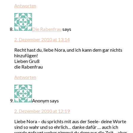
Antworten
Die Rabenfrau
says
2. Dezember 2010 at 13:14
Recht hast du, liebe Nora, und ich kann dem gar nichts
hinzufügen!
Lieben Gruß
die Rabenfrau
Antworten
Anonym
says
2. Dezember 2010 at 12:19
Liebe Nora – du sprichts mit aus der Seele- deine Worte
sind so wahr und so ehrlich… danke dafür … auch ich
werde gefragt woher nimmst du denn nur die Zeit – aber