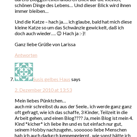
schönen Dinge des Lebens… Und dieser Blick wird ihnen
immer bleiben…
Und die Katze – hach ja…. ich glaube, bald hat mich diese
kleine Katze so um das Schwänzle gewickelt, daß ich
doch auch wieder…. 😉 Hach ja :-)!
Ganz liebe Grüße von Larissa
Antworten
Susis gelbes Haus
says
2. Dezember 2010 at 13:53
Mein liebes Pünktchen…
auch mir schreibst du aus der Seele.. ich werde ganz ganz
oft gefragt, wie ich das schaffe, 3 Kinder, Teilzeit in die
Arbeit gehen, und einen Blog???? Ja, mein Blog ist mein 4.
Kind *kicher* ich liebe ihn und es tut einfach nur gut,
seinem Hobby nachzugehn.. soooooo liebe Menschen
hab ich auch dadurch kennengelernt.. wie sonst hätte ich