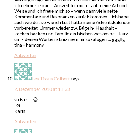
ich nehme sie mir … Auszeit für mich – auf meine Art und
Weise und ich freue mich so – wenn dann viele nette
Kommentare und Resonanzen zurückkommen… ich habe
auch wie du .. so wie ich Lust hatte meine Adventskalender
vorbereitet …immer wieder zw. Bügeln- Haushalt –
kochen backen und Familie ein bischen was am pc….kurz
um – deinen Worten ist nix mehr hinzuzufügen…. gggllg
tina – harmony
Antworten
Les Tissus Colbert
says
2. Dezember 2010 at 11:33
so is es… 😉
LG
Karin
Antworten