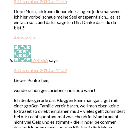
2. Dezember 2010 at 14:55
Liebe Nora, ich kann dir nur eines sagen: jedesmal wenn
ich hier vorbei schaue meine Seel entspannt sich… es ist
einfach so… und dafür sage ich Dir: Danke dass du da
bist!!!
Antworten
LARISSA
says
2. Dezember 2010 at 14:52
Liebes Pünktchen,
wunderschön geschrieben und sooo wahr!
Ich denke, gerade das Bloggen kann man ganz gut mit
einer großen Familie vereinbaren, weil man eben keine
Extrazeit so direkt einplanen muß – vieles geht zumindest
bei mir recht spontant mal zwischendrin. Man braucht
nicht viel Geld und es stimmt – die Kinder bekommen
durchs Bloggen einen anderen Blick auf die kleinen,