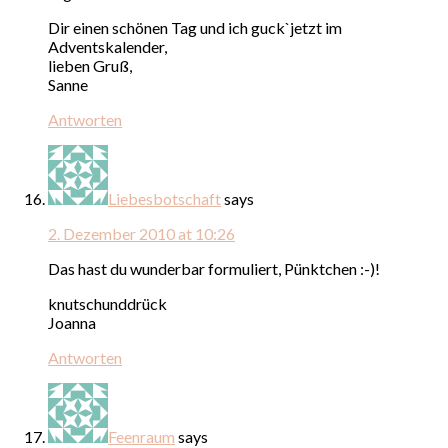
Dir einen schönen Tag und ich guck`jetzt im
Adventskalender,
lieben Gruß,
Sanne
Antworten
Liebesbotschaft
says
2. Dezember 2010 at 10:26
Das hast du wunderbar formuliert, Pünktchen :-)!
knutschunddrück
Joanna
Antworten
Feenraum
says