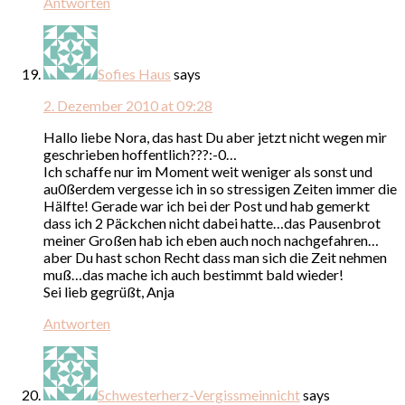
Antworten
Sofies Haus
says
2. Dezember 2010 at 09:28
Hallo liebe Nora, das hast Du aber jetzt nicht wegen mir
geschrieben hoffentlich???:-0…
Ich schaffe nur im Moment weit weniger als sonst und
au0ßerdem vergesse ich in so stressigen Zeiten immer die
Hälfte! Gerade war ich bei der Post und hab gemerkt
dass ich 2 Päckchen nicht dabei hatte…das Pausenbrot
meiner Großen hab ich eben auch noch nachgefahren…
aber Du hast schon Recht dass man sich die Zeit nehmen
muß…das mache ich auch bestimmt bald wieder!
Sei lieb gegrüßt, Anja
Antworten
Schwesterherz-Vergissmeinnicht
says