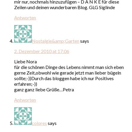
mir nur, nochmals hinzuzufügen – D A N K E für diese
Zeilen und deinen wunderbaren Blog. GLG Siglinde
Antworten
Nostalgie&amp;Garten
says
2. Dezember 2010 at 17:06
Liebe Nora
für die schönen Dinge des Lebens nimmt man sich eben
gerne Zeit,obwohl wie gerade jetzt man lieber bügeln
sollte;-))Durch das bloggen habe ich nur Positives
erfahren;-))
ganz ganz liebe Grüße…Petra
Antworten
colores
says