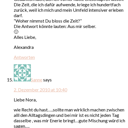
Die Zeit, die ich dafür aufwende, kriege ich hundertfach
zurück, weil ich mich und mein Umfeld intensiver erleben
darf.
“Woher nimmst Du bloss die Zeit?”
Die Antwort könnte lauten: Aus mir selber.
🙂
Alles Liebe,
Alexandra
Antworten
Sanne
says
2. Dezember 2010 at 10:40
Liebe Nora,
wie Recht du hast…..sollte man wirklich machen zwischen
alll den Alltagsdingen und beí mir ist es nicht jeden Tag
dasselbe , was mir Enerie bringt…gute Mischung würd ich
sagen….