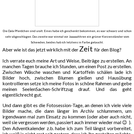
Die Dala Pferdchen sind uralt. Eines habe ich geschenkt bekommen, es war schwarz und schon
sehr abgeschlagen. Das zweite war einmal vor Jaaaaahhren ein grüner Kerzenständer vom
Schweden, beides hab ich letztens in Farbe getaucht.
Zeit
Aber wie ist das jetzt wirklich mit der
für den Blog?
Ich verrate euch meine Art und Weise, Beiträge zu erstellen. An
manchen Tagen brauche ich Stunden, um einen Post zu erstellen.
Zwischen Wäsche waschen und Kartoffeln schälen lade ich
Bilder hoch, zwischen Blumen gießen und Hausübung
kontrollieren setze ich meine Fotos in schöne Rahmen und gebe
meinen SeelenSachen-Schriftzug drauf. Und das geht
eigentlichrecht gut.
Und dann gibt es die Fotosession-Tage, an denen ich viele viele
Bilder mache, die dann länger im Archiv schlummern, um
irgendwann mal zum Einsatz zu kommen (oder aber auch nicht,
weil sie vergessen werden, passiert auch immer wieder mal 😉 ).
Den Adventkalender z.b. habe ich zum Teil längst vorbereitet,
ich weiß ja nicht erst seit gestern, dass ich ihn gestalten möchte,