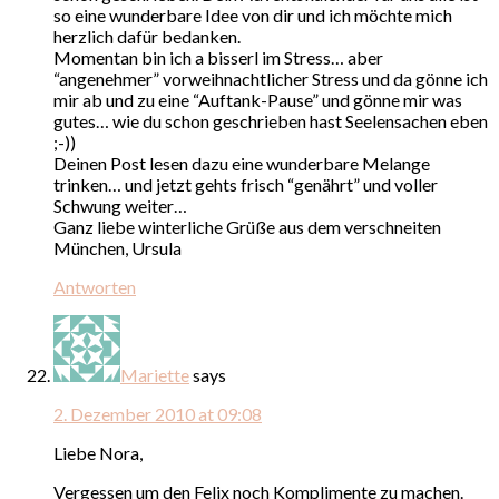
so eine wunderbare Idee von dir und ich möchte mich
herzlich dafür bedanken.
Momentan bin ich a bisserl im Stress… aber
“angenehmer” vorweihnachtlicher Stress und da gönne ich
mir ab und zu eine “Auftank-Pause” und gönne mir was
gutes… wie du schon geschrieben hast Seelensachen eben
;-))
Deinen Post lesen dazu eine wunderbare Melange
trinken… und jetzt gehts frisch “genährt” und voller
Schwung weiter…
Ganz liebe winterliche Grüße aus dem verschneiten
München, Ursula
Antworten
Mariette
says
2. Dezember 2010 at 09:08
Liebe Nora,
Vergessen um den Felix noch Komplimente zu machen.