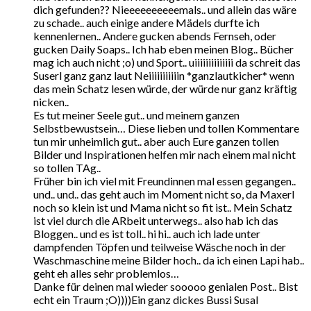
dich gefunden?? Nieeeeeeeeeemals.. und allein das wäre
zu schade.. auch einige andere Mädels durfte ich
kennenlernen.. Andere gucken abends Fernseh, oder
gucken Daily Soaps.. Ich hab eben meinen Blog.. Bücher
mag ich auch nicht ;o) und Sport.. uiiiiiiiiiiiiii da schreit das
Suserl ganz ganz laut Neiiiiiiiiiiin *ganzlautkicher* wenn
das mein Schatz lesen würde, der würde nur ganz kräftig
nicken..
Es tut meiner Seele gut.. und meinem ganzen
Selbstbewustsein… Diese lieben und tollen Kommentare
tun mir unheimlich gut.. aber auch Eure ganzen tollen
Bilder und Inspirationen helfen mir nach einem mal nicht
so tollen TAg..
Früher bin ich viel mit Freundinnen mal essen gegangen..
und.. und.. das geht auch im Moment nicht so, da Maxerl
noch so klein ist und Mama nicht so fit ist.. Mein Schatz
ist viel durch die ARbeit unterwegs.. also hab ich das
Bloggen.. und es ist toll.. hi hi.. auch ich lade unter
dampfenden Töpfen und teilweise Wäsche noch in der
Waschmaschine meine Bilder hoch.. da ich einen Lapi hab..
geht eh alles sehr problemlos…
Danke für deinen mal wieder sooooo genialen Post.. Bist
echt ein Traum ;O))))Ein ganz dickes Bussi Susal