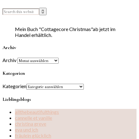
Mein Buch "Cottagecore Christmas"ab jetzt im
Handel erhältlich.
Archiv
Archiv
Kategorien
Kategorien
Lieblingsblogs
allthebeautifulthings
cannelle et vanille
christina greve
eva und ich
fräulein glücklich