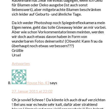
Rabenmann hat zwar nie etwas dagegen, wenn ich Geld
für Blumen oder Deko ausgebe (ist auch sonst
liebenswert), aber mitgebrachte Blumen beschränken
sich leider auf Geburts- und ähnliche Tage.
Da ich weder Photoshop noch Spiegelreflexkamera mein
Eigen nenne, geht das tolle Giveaway leider an mir vorbei.
Aber wie schon Vorkommentatorinnen meinten, werden
wir doch auch etwas davon haben in Form von
wunderbaren Fotos deinerseits! (Obwohl: Kann frau da
überhaupt noch etwas verbessern???)
Grüßle
Ursel
Antworten
House No. 43
says
27. Januar 2011 at 22:02
Oh je soviel Schnee ! Da könnte ich auch drauf verzichten
! Bei uns war es heute sehr kalt, dafür aber strahlend
blauer Himmel und ganz viel Sonnenschein !! Das bringt