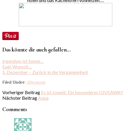
holen und das Kacheloferl vollheizen….
Das könnte dir auch gefallen...
Irgendwo ist Sonne…
Euer Wunsch…
5. Dezember – Zurück in die Vergangenheit
Filed Under:
Allgemein
Vorheriger Beitrag
Es ist soweit: Ein besonderes GIVEAWAY
Nächster Beitrag
Aqua
Comments