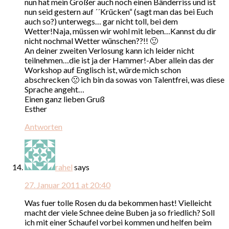
nun hat mein Großer auch noch einen Bänderriss und ist
nun seid gestern auf ´´Krücken“ (sagt man das bei Euch
auch so?) unterwegs… gar nicht toll, bei dem
Wetter!Naja, müssen wir wohl mit leben…Kannst du dir
nicht nochmal Wetter wünschen??!! 🙂
An deiner zweiten Verlosung kann ich leider nicht
teilnehmen…die ist ja der Hammer!-Aber allein das der
Workshop auf Englisch ist, würde mich schon
abschrecken 🙁 ich bin da sowas von Talentfrei, was diese
Sprache angeht…
Einen ganz lieben Gruß
Esther
Antworten
rahel
says
27. Januar 2011 at 20:40
Was fuer tolle Rosen du da bekommen hast! Vielleicht
macht der viele Schnee deine Buben ja so friedlich? Soll
ich mit einer Schaufel vorbei kommen und helfen beim