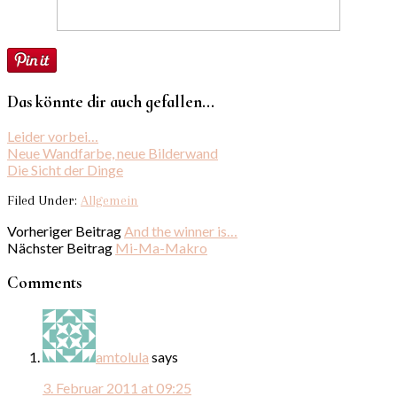
Das könnte dir auch gefallen...
Leider vorbei…
Neue Wandfarbe, neue Bilderwand
Die Sicht der Dinge
Filed Under:
Allgemein
Vorheriger Beitrag
And the winner is…
Nächster Beitrag
Mi-Ma-Makro
Comments
amtolula
says
3. Februar 2011 at 09:25