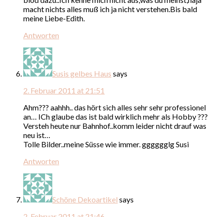
macht nichts alles muß ich ja nicht verstehen.Bis bald
meine Liebe-Edith.
Antworten
Susis gelbes Haus
says
2. Februar 2011 at 21:51
Ahm??? aahhh.. das hört sich alles sehr sehr professionel
an… ICh glaube das ist bald wirklich mehr als Hobby ???
Versteh heute nur Bahnhof..komm leider nicht drauf was
neu ist…
Tolle Bilder..meine Süsse wie immer. gggggglg Susi
Antworten
Schöne Dekoartikel
says
2. Februar 2011 at 21:46