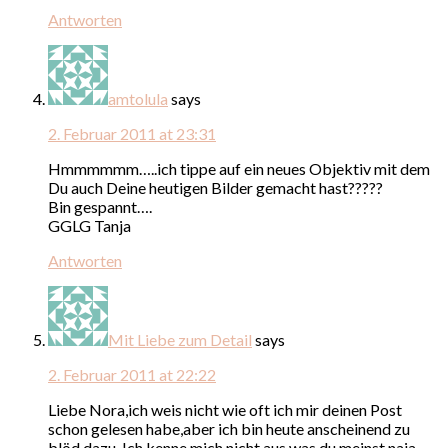
Antworten
amtolula
says
2. Februar 2011 at 23:31
Hmmmmmm…..ich tippe auf ein neues Objektiv mit dem
Du auch Deine heutigen Bilder gemacht hast?????
Bin gespannt….
GGLG Tanja
Antworten
Mit Liebe zum Detail
says
2. Februar 2011 at 22:22
Liebe Nora,ich weis nicht wie oft ich mir deinen Post
schon gelesen habe,aber ich bin heute anscheinend zu
blöd dazu..Ich kenne mich nicht aus,was du meinst,naja