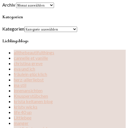
Archiv
Kategorien
Kategorien
Lieblingsblogs
allthebeautifulthings
cannelle et vanille
christina greve
eva und ich
fräulein glücklich
herz-allerliebst
ina stil
innenansichten
Knusperstübchen
krista keltanen blog
kristy wicks
life 40 up
Littlebee
manger