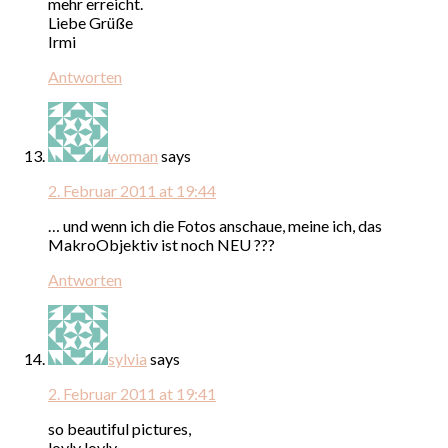
mehr erreicht.
Liebe Grüße
Irmi
Antworten
woman
says
2. Februar 2011 at 19:44
… und wenn ich die Fotos anschaue, meine ich, das
MakroObjektiv ist noch NEU ???
Antworten
sylvia
says
2. Februar 2011 at 19:41
so beautiful pictures,
lovly lovly..