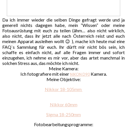
Da ich immer wieder die selben Dinge gefragt werde und ja
generell nichts dagegen habe, mein “Wissen” oder meine
Fotoausrüstung mit euch zu teilen (ähm… also nicht wirklich,
also nicht, dass ihr jetzt alle nach Österreich reist und euch
meinen Apparat ausleihen wollt 😉 ), mache ich heute mal eine
FAQ`s Sammlung für euch. Ihr dürft mir nicht bös sein, ich
schaffe es einfach nicht, auf alle Fragen immer und sofort
einzugehen, ich nehme es mir vor, aber das artet manchmal in
solchen Stress aus, das möchte ich nicht.
Meine Kamera:
Ich fotografiere mit einer
Kamera.
NIKON D90
Meine Objektive:
Nikkor 18-105mm
Nikkor 60mm
Sigma 18-250mm
Fotobearbeitungsprogramme: