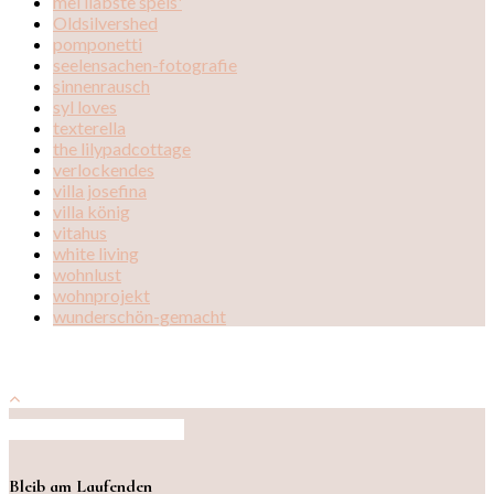
mei liabste speis'
Oldsilvershed
pomponetti
seelensachen-fotografie
sinnenrausch
syl loves
texterella
the lilypadcottage
verlockendes
villa josefina
villa könig
vitahus
white living
wohnlust
wohnprojekt
wunderschön-gemacht
Auf Instagram folgen
Bleib am Laufenden