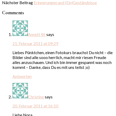
Nächster Beitrag
Erinnerungen und (Ein)Geständnisse
Comments
Annett W.
says
21. Februar 2011 at 09:29
Liebes Pünktchen, einen Fotokurs brauchst Du nicht – die
Bilder sind alle sooo herrlich, macht mir riesen Freude
alles anzuschauen. Und ich bin immer gespannt was noch
kommt – Danke, dass Du es mit uns teilst ;o)
Antworten
Christine
says
20. Februar 2011 at 16:10
Liebe Nora ,