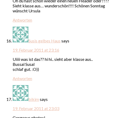
Oh du hast schon wieder einen neuen Header oder????
Sieht klasse aus… wunderschön!!!! Schönen Sonntag
wünscht Ursula
Antworten
Susis gelbes Haus
says
19. Februar 2011 at 23:16
Uiiii was ist das?? hi hi.. sieht aber klasse aus..
Bussal Susal
schlaf gut. :O))
Antworten
bikim
says
19. Februar 2011 at 23:03
Gorgeous photos!