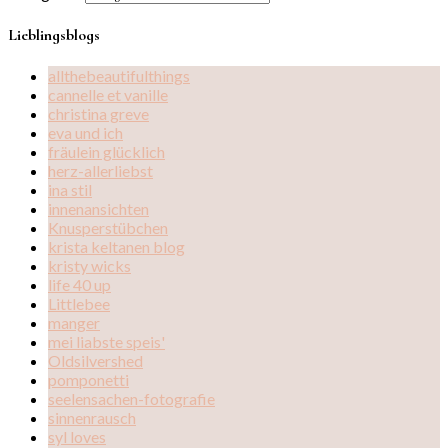
Lieblingsblogs
allthebeautifulthings
cannelle et vanille
christina greve
eva und ich
fräulein glücklich
herz-allerliebst
ina stil
innenansichten
Knusperstübchen
krista keltanen blog
kristy wicks
life 40 up
Littlebee
manger
mei liabste speis'
Oldsilvershed
pomponetti
seelensachen-fotografie
sinnenrausch
syl loves