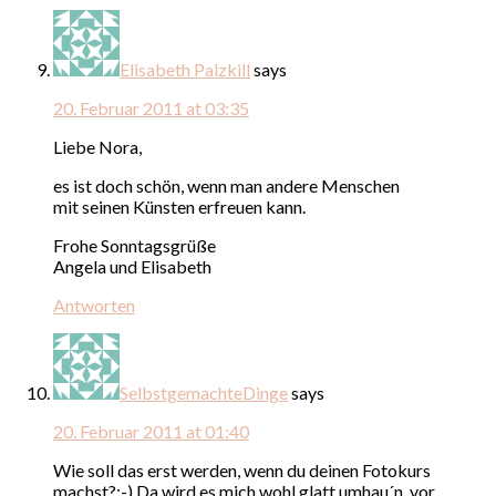
Elisabeth Palzkill
says
20. Februar 2011 at 03:35
Liebe Nora,
es ist doch schön, wenn man andere Menschen
mit seinen Künsten erfreuen kann.
Frohe Sonntagsgrüße
Angela und Elisabeth
Antworten
SelbstgemachteDinge
says
20. Februar 2011 at 01:40
Wie soll das erst werden, wenn du deinen Fotokurs
machst?:-) Da wird es mich wohl glatt umhau´n, vor