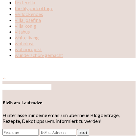
texterella
the lilypadcottage
verlockendes
villa josefina
villa könig
vitahus
white living
wohnlust
wohnprojekt
wunderschön-gemacht
Auf Instagram folgen
Bleib am Laufenden
Hinterlasse mir deine email, um über neue Blogbeiträge,
Rezepte, Dekotipps uvm. informiert zu werden!