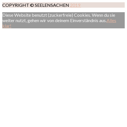
COPYRIGHT © SEELENSACHEN
2019
Diese Website benutzt (zuckerfreie) Cookies. Wenn du sie
weiter nutzt, gehen wir von deinem Einverständnis aus.
Alles
klar!