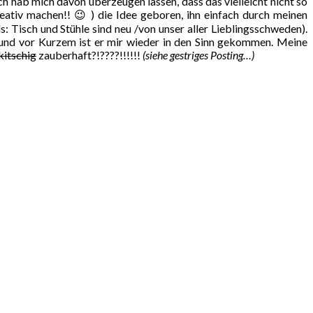
h hab mich davon überzeugen lassen, dass das vielleicht nicht so
eativ machen!! 😉 ) die Idee geboren, ihn einfach durch meinen
: Tisch und Stühle sind neu /von unser aller Lieblingsschweden).
und vor Kurzem ist er mir wieder in den Sinn gekommen. Meine
kitschig
zauberhaft?!????!!!!!!
(siehe gestriges Posting…)