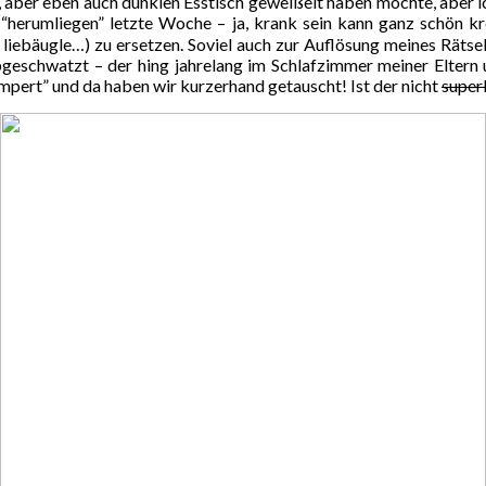
n, aber eben auch dunklen Esstisch geweißelt haben möchte, aber ic
m “herumliegen” letzte Woche – ja, krank sein kann ganz schön kr
liebäugle…) zu ersetzen. Soviel auch zur Auflösung meines Rätsels
geschwatzt – der hing jahrelang im Schlafzimmer meiner Eltern 
ert” und da haben wir kurzerhand getauscht! Ist der nicht
super