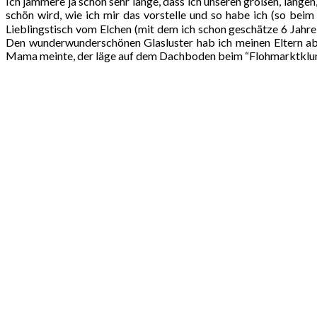
Ich jammere ja schon sehr lange, dass ich unseren großen, lange
schön wird, wie ich mir das vorstelle und so habe ich (so bei
Lieblingstisch vom Elchen (mit dem ich schon geschätze 6 Jahre 
Den wunderwunderschönen Glasluster hab ich meinen Eltern ab
Mama meinte, der läge auf dem Dachboden beim “Flohmarktklump