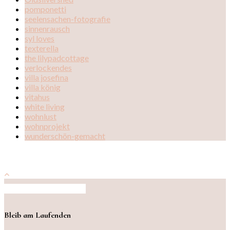
pomponetti
seelensachen-fotografie
sinnenrausch
syl loves
texterella
the lilypadcottage
verlockendes
villa josefina
villa könig
vitahus
white living
wohnlust
wohnprojekt
wunderschön-gemacht
Auf Instagram folgen
Bleib am Laufenden