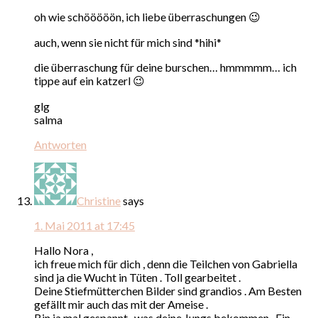
oh wie schööööön, ich liebe überraschungen 😉
auch, wenn sie nicht für mich sind *hihi*
die überraschung für deine burschen… hmmmmm… ich
tippe auf ein katzerl 😉
glg
salma
Antworten
Christine
says
1. Mai 2011 at 17:45
Hallo Nora ,
ich freue mich für dich , denn die Teilchen von Gabriella
sind ja die Wucht in Tüten . Toll gearbeitet .
Deine Stiefmütterchen Bilder sind grandios . Am Besten
gefällt mir auch das mit der Ameise .
Bin ja mal gespannt , was deine Jungs bekommen . Ein