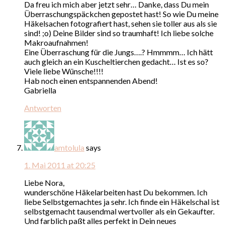
Da freu ich mich aber jetzt sehr… Danke, dass Du mein
Überraschungspäckchen gepostet hast! So wie Du meine
Häkelsachen fotografiert hast, sehen sie toller aus als sie
sind! ;o) Deine Bilder sind so traumhaft! Ich liebe solche
Makroaufnahmen!
Eine Überraschung für die Jungs….? Hmmmm… Ich hätt
auch gleich an ein Kuscheltierchen gedacht… Ist es so?
Viele liebe Wünsche!!!!
Hab noch einen entspannenden Abend!
Gabriella
Antworten
amtolula
says
1. Mai 2011 at 20:25
Liebe Nora,
wunderschöne Häkelarbeiten hast Du bekommen. Ich
liebe Selbstgemachtes ja sehr. Ich finde ein Häkelschal ist
selbstgemacht tausendmal wertvoller als ein Gekaufter.
Und farblich paßt alles perfekt in Dein neues