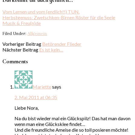
Vom Lernen und vom (endlich!!) TUN.
Herbstgenuss: Zwetschken-Birnen Röster für die Seele
Musik & Freu(n)de
Filed Under:
Allgemein
Vorheriger Beitrag
Betörender Flieder
Nächster Beitrag
Es ist kein…
Comments
Mariette
says
2. Mai 2011 at 06:35
Liebe Nora,
Na du bist wieder mal ein Glückspilz! Das hat man davon
wenn man eine Glücksklee findet…
Und die freundliche Ameise die so toll posieren möchte!