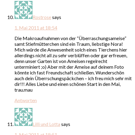
Rostrose
says
1. Mai 2011 at 18:54
Die Makroaufnahmen von der “Überraschungsameise”
samt Stiefmütterchen sind ein Traum, liebstige Nora!
Mich würde die Anwesenheit solch eines Tierchens hier
allerdings nicht all zu sehr verblüffen oder gar erfreuen,
denn unser Garten ist von Ameisen regelrecht
unterminiert ;o) Aber mit der Ameise auf deinem Foto
könnte ich fast Freundschaft schließen. Wunderschön
auch dein Überrschungspäckchen – ich freu mich sehr mit
dir!!! Alles Liebe und einen schönen Start in den Mai,
trau.mau
Antworten
Lilli und Lotta
says
1. Mai 2011 at 18:51