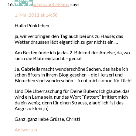
artemanoCReativ
says
1. Mai 2011 at 14:58
Hallo Pünktchen,
ja, wir verbringen den Tag auch bei uns zu Hause; das
Wetter draussen lädt eigentlich zu gar nichts ein …
Am Besten finde ich ja das 2. Bild mit der Ameise, da, wo
sie in die Blüte eintaucht – genial.
Ja, Gabriella macht wunderschöne Sachen, das habe ich
schon öfters in ihrem Blog gesehen – die Herzerl und
Blümchen sind wunderschön – freut mich soooo für Dich!
Und Die Überraschung für Deine Buben: Ich glaube, das
wird ein Lama sein, nur das Wort “flattert” irritiert mich
da ein wenig, denn für einen Strauss, glaub' ich, ist das
Auge zu klein ;o)
Ganz, ganz liebe Grüsse, Christl
Antworten