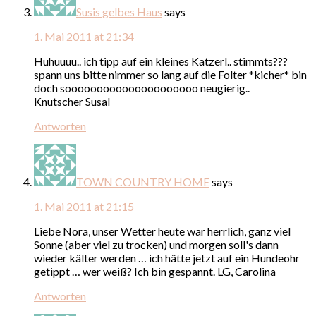
Susis gelbes Haus
says
1. Mai 2011 at 21:34
Huhuuuu.. ich tipp auf ein kleines Katzerl.. stimmts???
spann uns bitte nimmer so lang auf die Folter *kicher* bin
doch sooooooooooooooooooooo neugierig..
Knutscher Susal
Antworten
TOWN COUNTRY HOME
says
1. Mai 2011 at 21:15
Liebe Nora, unser Wetter heute war herrlich, ganz viel
Sonne (aber viel zu trocken) und morgen soll's dann
wieder kälter werden … ich hätte jetzt auf ein Hundeohr
getippt … wer weiß? Ich bin gespannt. LG, Carolina
Antworten