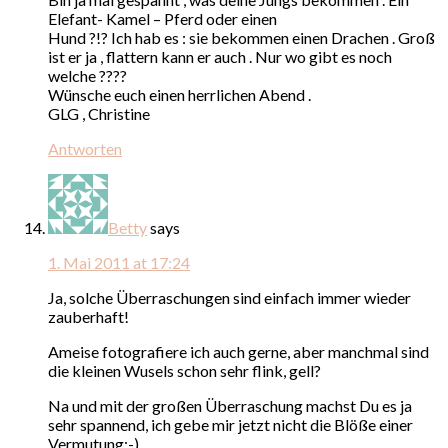
Elefant- Kamel – Pferd oder einen
Hund ?!? Ich hab es : sie bekommen einen Drachen . Groß
ist er ja , flattern kann er auch . Nur wo gibt es noch
welche ????
Wünsche euch einen herrlichen Abend .
GLG , Christine
Antworten
Betty
says
1. Mai 2011 at 17:24
Ja, solche Überraschungen sind einfach immer wieder
zauberhaft!
Ameise fotografiere ich auch gerne, aber manchmal sind
die kleinen Wusels schon sehr flink, gell?
Na und mit der großen Überraschung machst Du es ja
sehr spannend, ich gebe mir jetzt nicht die Blöße einer
Vermutung;-)