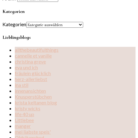
Kategorien
Kategorien
Lieblingsblogs
allthebeautifulthings
cannelle et vanille
christina greve
eva und ich
fräulein glücklich
herz-allerliebst
ina stil
innenansichten
Knusperstübchen
krista keltanen blog
kristy wicks
life 40 up
Littlebee
manger
mei liabste speis'
Oldsilvershed