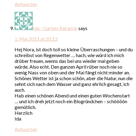
Antworten
Ida - Garten-Keramik
says
1. Mai 2011 at 20:12
Hej Nora, ist doch toll so kleine Überraschungen – und du
schreibst von Regenwetter … hach, wie würd ich mich
drüber freuen, wenns das bei uns wieder mal geben
würde. Also echt. Den ganzen April rüber noch nie so
wenig Nass von oben und der Mai fängt nicht minder an.
Schönes Wetter ist ja schon schön, aber die Natur, nun die
sehnt sich nach dem Wasser und ganz ehrlich gesagt, ich
auch.
Hab einen schönen Abend und einen guten Wochenstart
… und ich dreh jetzt noch ein Blogründchen – schöööön
gemütlich.
Herzlich
Ida
Antworten