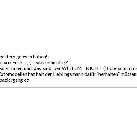
 gestern gelesen haben!!
en von Euch… ;-)… was meint ihr?? …
ussware” fallen und das sind bei WEITEM NICHT (!) die schlim
tomodellen hat halt der Lieblingsmann dafür “herhalten” müssen. D
Spaziergang 🙂