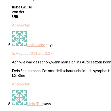
liebe Grüße
von der
Ulli
Antworten
smilahome
says
3. August 2011 at 23:27
Ach wie wär das schön, wenn man sich ins Auto setzen könn
Dein Seelenmann-Fotomodell schaut unheimlich symphatis
LG Bine
Antworten
LiebeToll
says