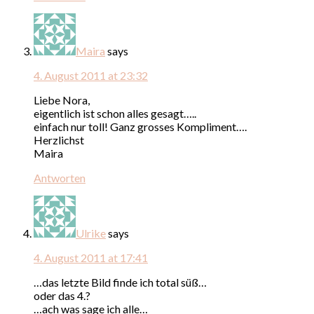
Maira
says
4. August 2011 at 23:32
Liebe Nora,
eigentlich ist schon alles gesagt…..
einfach nur toll! Ganz grosses Kompliment….
Herzlichst
Maira
Antworten
Ulrike
says
4. August 2011 at 17:41
…das letzte Bild finde ich total süß…
oder das 4.?
…ach was sage ich alle…