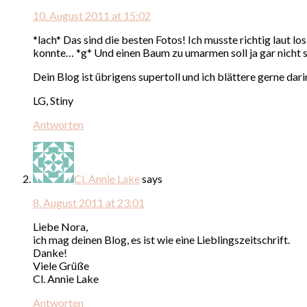
10. August 2011 at 15:02
*lach* Das sind die besten Fotos! Ich musste richtig laut l
konnte… *g* Und einen Baum zu umarmen soll ja gar nicht s
Dein Blog ist übrigens supertoll und ich blättere gerne dar
LG, Stiny
Antworten
Cl. Annie Lake
says
8. August 2011 at 23:01
Liebe Nora,
ich mag deinen Blog, es ist wie eine Lieblingszeitschrift.
Danke!
Viele Grüße
Cl. Annie Lake
Antworten