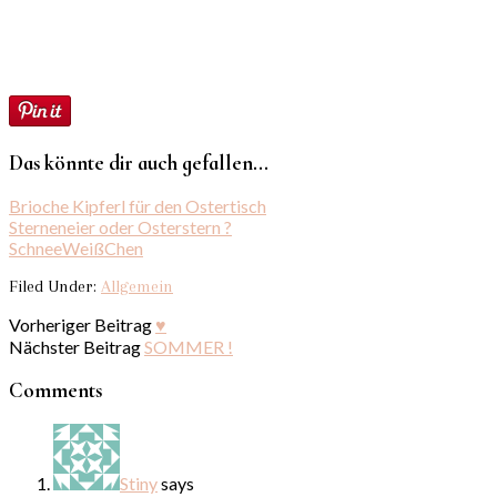
Das könnte dir auch gefallen...
Brioche Kipferl für den Ostertisch
Sterneneier oder Osterstern ?
SchneeWeißChen
Filed Under:
Allgemein
Vorheriger Beitrag
♥
Nächster Beitrag
SOMMER !
Comments
Stiny
says