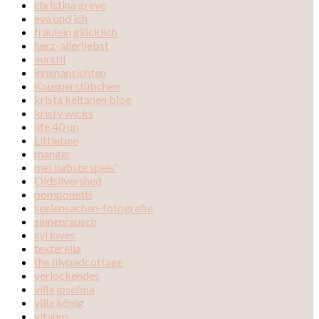
christina greve
eva und ich
fräulein glücklich
herz-allerliebst
ina stil
innenansichten
Knusperstübchen
krista keltanen blog
kristy wicks
life 40 up
Littlebee
manger
mei liabste speis'
Oldsilvershed
pomponetti
seelensachen-fotografie
sinnenrausch
syl loves
texterella
the lilypadcottage
verlockendes
villa josefina
villa könig
vitahus