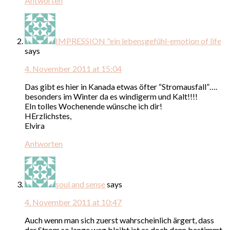
Antworten
IMPRESSION "ein lebensgefühl-emotion of life
says
4. November 2011 at 15:04
Das gibt es hier in Kanada etwas öfter “Stromausfall”….
besonders im Winter da es windigerm und Kalt!!!!
EIn tolles Wochenende wünsche ich dir!
HErzlichstes,
Elvira
Antworten
soul and sense
says
4. November 2011 at 10:47
Auch wenn man sich zuerst wahrscheinlich ärgert, dass
der Strom so lange weg bleibt ist es doch dann bestimmt