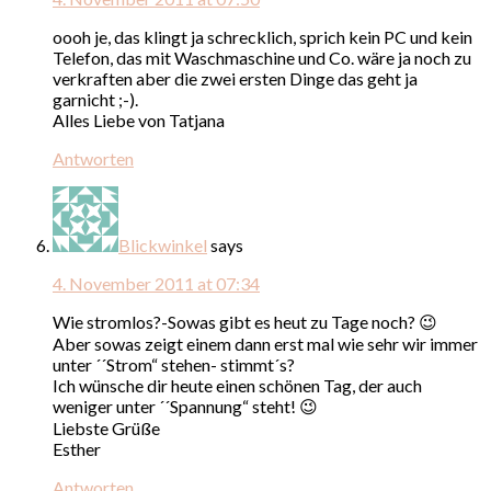
oooh je, das klingt ja schrecklich, sprich kein PC und kein
Telefon, das mit Waschmaschine und Co. wäre ja noch zu
verkraften aber die zwei ersten Dinge das geht ja
garnicht ;-).
Alles Liebe von Tatjana
Antworten
Blickwinkel
says
4. November 2011 at 07:34
Wie stromlos?-Sowas gibt es heut zu Tage noch? 😉
Aber sowas zeigt einem dann erst mal wie sehr wir immer
unter ´´Strom“ stehen- stimmt´s?
Ich wünsche dir heute einen schönen Tag, der auch
weniger unter ´´Spannung“ steht! 😉
Liebste Grüße
Esther
Antworten