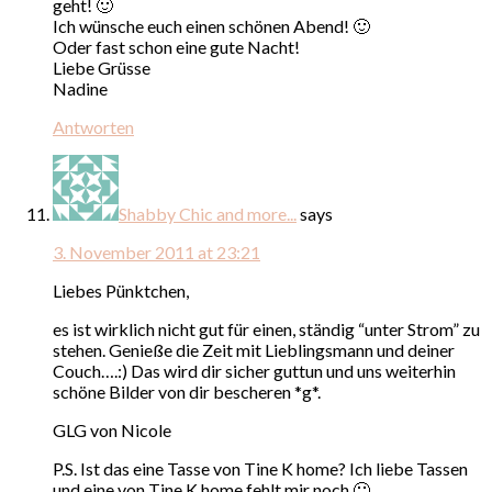
geht! 🙂
Ich wünsche euch einen schönen Abend! 🙂
Oder fast schon eine gute Nacht!
Liebe Grüsse
Nadine
Antworten
Shabby Chic and more...
says
3. November 2011 at 23:21
Liebes Pünktchen,
es ist wirklich nicht gut für einen, ständig “unter Strom” zu
stehen. Genieße die Zeit mit Lieblingsmann und deiner
Couch….:) Das wird dir sicher guttun und uns weiterhin
schöne Bilder von dir bescheren *g*.
GLG von Nicole
P.S. Ist das eine Tasse von Tine K home? Ich liebe Tassen
und eine von Tine K home fehlt mir noch 🙂