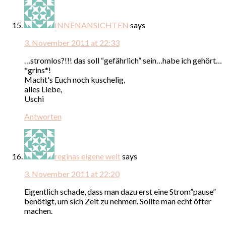
INNENANSICHTEN
says
3. November 2011 at 22:33
…stromlos?!!! das soll “gefährlich” sein…habe ich gehört…
*grins*!
Macht's Euch noch kuschelig,
alles Liebe,
Uschi
Antworten
reginas eigene welt
says
3. November 2011 at 22:20
Eigentlich schade, dass man dazu erst eine Strom”pause”
benötigt, um sich Zeit zu nehmen. Sollte man echt öfter
machen.