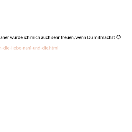
Daher würde ich mich auch sehr freuen, wenn Du mitmachst 😉
-die-liebe-nani-und-die.html