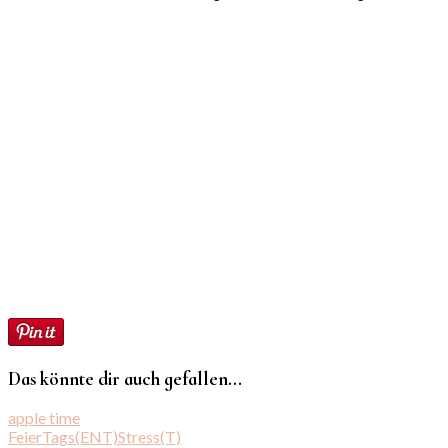
Das könnte dir auch gefallen...
apple time
FeierTags(ENT)Stress(T)