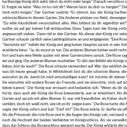
hartherzige König dich sieht, lebst du nicht mehr lange.”
Danach verschloss s
Er fragte sie leise: “Was ist los mit dir? Warum lässt du dich so hängen?”
Die
mich nicht mögen.”
Der Gärtner seufzte:
“Es stimmt, das der König hartherz
schönste Blume in diesem Garten.
Die Anderen platzen vor Neid, deswegen s
“Du eitle Hässlichkeit verunstaltest alles.
Was bildest du dir eigentlich ein?
wollte sie auf gar keinen Fall enttäuschen.
Eines Tages kam der König vorb
angewurzelt stehen.
Dann rief er den Gärtner.
Als dieser den König vor sei
Gärtner schaute zärtlich seine Lieblingsblume an und entgegnete:
“Eine Rose
“Vernichte sie!” befahl der König und ging hohen Hauptes zurück in sein S
erwiderte leise:
“Ja, du musst es tun. Die anderen Blumen hatten wohl recht. 
fort und kam eine Weile später mit einer Gartenschere zurück.
Die Rose sa
ein und ging.
Die anderen Blumen tuschelten:
“Er übt den Befehl des Königs
liebes, bist du wach?”
Die Rose schaute verwundert auf.
War das wirklich de
was ich heute gesagt habe.
In Wirklichkeit bist du die schönste Blume, di
wünschst du dir, damit ich mich entschuldigen kann?
Ich möchte dir deinen 
Sie wünschte sich andere Rosen als Freunde,
und sie wünschte, stolz auf si
lieben kannst.”
Der König war erstaunt und bedankte sich:
“Wenn du dir das
hörte, dass auch der König die Rose bewunderte, war er erleichtert.
Als di
Garten und sprach mit allen Blumen.
Er war viel freundlicher als früher, doch 
verliebt, doch ich weiß nicht, wie ich es ihr zeigen kann.”
Die Rose hatte die A
sagte der König sofort und bat:
“Darf ich?”
Die Rose nickte.
Er durfte sie p
Als die Prinzessin die rote Rose und in die Augen des Königs sah, verstand s
noch die Hochzeit der beiden Verliebten im Königsschloss.
Als sie verwelkt
dass das Schloss das Rosenschloss genannt wurde.
Der König erklärte die 