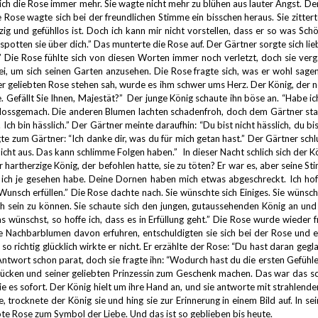
ich die Rose immer mehr. Sie wagte nicht mehr zu blühen aus lauter Angst.
Der
 Rose wagte sich bei der freundlichen Stimme ein bisschen heraus. Sie zitter
ig und gefühllos ist.
Doch ich kann mir nicht vorstellen, dass er so was Sch
potten sie über dich.”
Das munterte die Rose auf.
Der Gärtner sorgte sich lie
”
Die Rose fühlte sich von diesen Worten immer noch verletzt, doch sie ver
ei, um sich seinen Garten anzusehen.
Die Rose fragte sich, was er wohl sag
ner geliebten Rose stehen sah, wurde es ihm schwer ums Herz.
Der König, der n
. Gefällt Sie Ihnen, Majestät?”
Der junge König schaute ihn böse an.
“Habe ic
chlossgemach.
Die anderen Blumen lachten schadenfroh, doch dem Gärtner st
Ich bin hässlich.”
Der Gärtner meinte daraufhin:
“Du bist nicht hässlich, du b
gte zum Gärtner:
“Ich danke dir, was du für mich getan hast.”
Der Gärtner schl
 nicht aus. Das kann schlimme Folgen haben.”
In dieser Nacht schlich sich der 
r hartherzige König, der befohlen hatte, sie zu töten?
Er war es, aber seine St
e ich je gesehen habe.
Deine Dornen haben mich etwas abgeschreckt.
Ich hof
Wunsch erfüllen.”
Die Rose dachte nach.
Sie wünschte sich Einiges.
Sie wünsch
ch sein zu können.
Sie schaute sich den jungen, gutaussehenden König an und 
 wünschst, so hoffe ich, dass es in Erfüllung geht.”
Die Rose wurde wieder fr
e Nachbarblumen davon erfuhren, entschuldigten sie sich bei der Rose und e
so richtig glücklich wirkte er nicht.
Er erzählte der Rose:
“Du hast daran gegla
ntwort schon parat, doch sie fragte ihn:
“Wodurch hast du die ersten Gefühl
flücken und seiner geliebten Prinzessin zum Geschenk machen.
Das war das sc
ie es sofort.
Der König hielt um ihre Hand an, und sie antworte mit strahlende
e, trocknete der König sie und hing sie zur Erinnerung in einem Bild auf.
In se
rote Rose zum Symbol der Liebe.
Und das ist so geblieben bis heute.