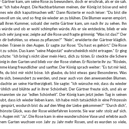
 Gärtner kam, um seine Rose zu bewundern, doch er erschrak, als er sie sah.
te:
“Ich habe Angst. Die Nachbarblumen meinen, der König ist böse und wird
önes wie dich kaputtmachen will.”
Dann flüsterte er noch leiser:
“Du bist die
bevoll um sie, und so fing sie wieder an zu blühen.
Die Blumen waren empört.
gaß ihren Kummer, sobald der nette Gärtner kam, um nach ihr zu sehen.
Ihn
en würde und ob er wohl schimpfen würde.
Als er sie entdeckte, blieb er wie
och sehr jung war, zeigte auf die Rose und fragte grimmig:
“Was ist das?”
Der
h dir befohlen, so etwas zu pflanzen?”
“Nein”, erwiderte der Gärtner kläglich.
anden Tränen in den Augen.
Er sagte zur Rose: “Du hast es gehört.”
Die Rose
ist zu schön. Das kann “seine Majestät” wahrscheinlich nicht ertragen.” Er ging
uchzte:
“Ich bring’s nicht über mein Herz, dich zu töten.
Er steckte die Schere
König in den Garten und blieb vor der Rose stehen.
Er flüsterte ihr zu:
“Röslein,
imme klang freundlicher und sanfter.
Der König sprach weiter:
“Es tut mir leid,
fe, du bist mir nicht böse.
Ich glaube, du bist etwas ganz Besonderes.
Was
te sich, bewundert zu werden, und zwar auch von den anwesenden Blumen.
dachte an seine Hartherzigkeit.
Sie sagte: “Ich wünsche mir, dass du wieder
öhlich und blühte auf in ihrer Schönheit.
Der Gärtner freute sich, und als er
rnannten sie zur “edlen Schönheit”.
Der König kam jetzt jeden Tag in seinen
ubt, dass ich wieder lieben kann.
Ich habe mich tatsächlich in eine Prinzessin
e gespürt, wodurch bist du auf den Weg der Liebe gekommen?”
“Durch dich”,
hönste Glück, was der Rose widerfahren konnte.
Sie war sehr stolz auf sich.
n Augen mit “Ja”.
Die Rose kam in eine wunderschöne Vase und erlebte auch
inem Garten wuchsen von Jahr zu Jahr mehr Rosen,
und es wurden so viele,