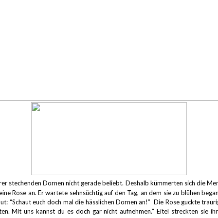
hrer stechenden Dornen nicht gerade beliebt.
Deshalb kümmerten sich die Mens
 eine Rose an.
Er wartete sehnsüchtig auf den Tag, an dem sie zu blühen bega
laut: “Schaut euch doch mal die hässlichen Dornen an!”
Die Rose guckte trauri
ten.
Mit uns kannst du es doch gar nicht aufnehmen.”
Eitel streckten sie i