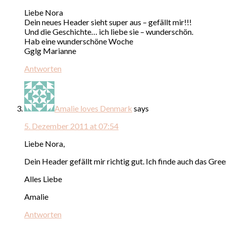
Liebe Nora
Dein neues Header sieht super aus – gefällt mir!!!
Und die Geschichte… ich liebe sie – wunderschön.
Hab eine wunderschöne Woche
Gglg Marianne
Antworten
Amalie loves Denmark
says
5. Dezember 2011 at 07:54
Liebe Nora,
Dein Header gefällt mir richtig gut. Ich finde auch das Gre
Alles Liebe
Amalie
Antworten