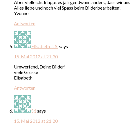
Aber vielleicht klappt es ja irgendwann anders, dass wir uns
Alles liebe und noch viel Spass beim Bilderbearbeiten!
Yvonne
Antworten
Elisabeth J.-S.
says
15. Mai 2012 at 21:30
Umwerfend, Deine Bilder!
viele Grüsse
Elisabeth
Antworten
S:)
says
15. Mai 2012 at 21:20