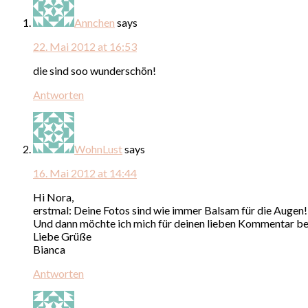
Annchen
says
22. Mai 2012 at 16:53
die sind soo wunderschön!
Antworten
WohnLust
says
16. Mai 2012 at 14:44
Hi Nora,
erstmal: Deine Fotos sind wie immer Balsam für die Augen!
Und dann möchte ich mich für deinen lieben Kommentar bei m
Liebe Grüße
Bianca
Antworten