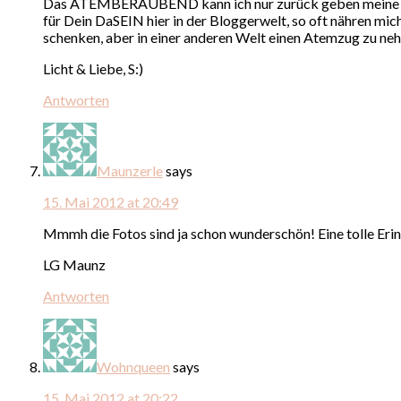
Das ATEMBERAUBEND kann ich nur zurück geben meine Lieb
für Dein DaSEIN hier in der Bloggerwelt, so oft nähren mic
schenken, aber in einer anderen Welt einen Atemzug zu ne
Licht & Liebe, S:)
Antworten
Maunzerle
says
15. Mai 2012 at 20:49
Mmmh die Fotos sind ja schon wunderschön! Eine tolle Eri
LG Maunz
Antworten
Wohnqueen
says
15. Mai 2012 at 20:22