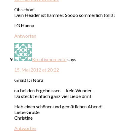
Oh schön!
Dein Header ist hammer. Soooo sommerlich toll!!!
LG Hanna
Antworten
Kreativmomente
says
15. Mai 2012 at 20:22
Griaß Di Nora,
na bei den Ergebnissen…. kein Wunder…
Da steckt einfach ganz viel Liebe drin!
Hab einen schönen und gemütlichen Abend!
Liebe Grüße
Christine
Antworten