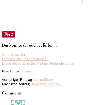
Das könnte dir auch gefallen...
Sammeltassen
Und aus PlanLos entstanden…
Diese besondere Zeit im Jahr: Holunderblüte
Filed Under:
Allgemein
Vorheriger Beitrag
à la ma(i)son
Nächster Beitrag
Behind the scenes…
Comments