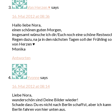
Von Herzen ♥
says
16. Mai 2012 at 08:36
Hallo liebe Nora,
einen schönen guten Morgen,
insgesamt wünsche ich dir/Euch noch eine schöne Restwoche,
Regen dazu, na ja in den nächsten Tagen soll der Frühling 
von Herzen ♥
Monika
Antworten
Yvonne
says
16. Mai 2012 at 08:14
Liebe Nora,
wunderschön sind Deine Bilder wieder!
Schade dass Du es nicht nach Berlin schaffst, aber ich kann 
Berlin fahren von hier unten aus.