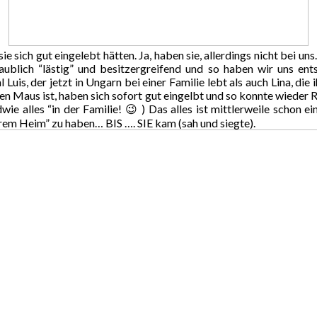
sich gut eingelebt hätten. Ja, haben sie, allerdings nicht bei uns.
aublich “lästig” und besitzergreifend und so haben wir uns ent
is, der jetzt in Ungarn bei einer Familie lebt als auch Lina, die 
n Maus ist, haben sich sofort gut eingelbt und so konnte wieder Ru
wie alles “in der Familie! 😉 ) Das alles ist mittlerweile schon 
“ihrem Heim” zu haben… BIS …. SIE kam (sah und siegte).