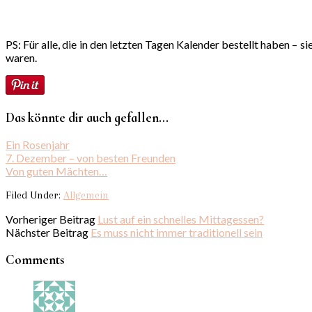
PS: Für alle, die in den letzten Tagen Kalender bestellt haben – 
waren.
Das könnte dir auch gefallen...
Ein Rosenjahr
7. Dezember – von besten Freunden
Von guten Mächten…
Filed Under:
Allgemein
Vorheriger Beitrag
Lust auf ein schnelles Mittagessen?
Nächster Beitrag
Es muss nicht immer traditionell sein
Comments