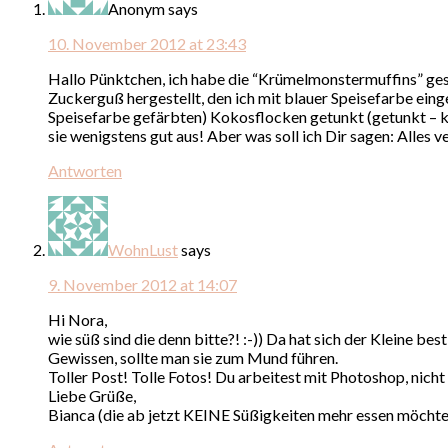
Anonym
says
10. November 2012 at 23:43
Hallo Pünktchen, ich habe die “Krümelmonstermuffins” gest
Zuckerguß hergestellt, den ich mit blauer Speisefarbe eing
Speisefarbe gefärbten) Kokosflocken getunkt (getunkt – ko
sie wenigstens gut aus! Aber was soll ich Dir sagen: Alles 
Antworten
WohnLust
says
9. November 2012 at 14:07
Hi Nora,
wie süß sind die denn bitte?! :-)) Da hat sich der Kleine be
Gewissen, sollte man sie zum Mund führen.
Toller Post! Tolle Fotos! Du arbeitest mit Photoshop, nicht
Liebe Grüße,
Bianca (die ab jetzt KEINE Süßigkeiten mehr essen möchte