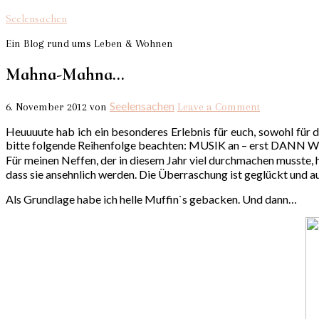
Seelensachen
Ein Blog rund ums Leben & Wohnen
Mahna-Mahna…
Seelensachen
6. November 2012
von
Leave a Comment
Heuuuute hab ich ein besonderes Erlebnis für euch, sowohl für 
bitte folgende Reihenfolge beachten: MUSIK an – erst DAN
Für meinen Neffen, der in diesem Jahr viel durchmachen musste,
dass sie ansehnlich werden. Die Überraschung ist geglückt und au
Als Grundlage habe ich helle Muffin`s gebacken. Und dann…