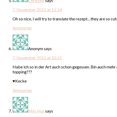
Christine
says
7. November 2012 at 11:14
Oh so nice, I will try to translate the rezept…they are so cu
Antworten
Anonym
says
7. November 2012 at 10:21
Habe ich so in der Art auch schon gegessen. Bin auch meh
topping???
♥Kecke
Antworten
Min-Hus
says