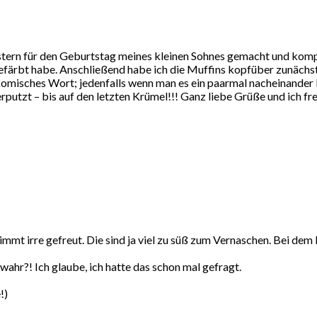
ern für den Geburtstag meines kleinen Sohnes gemacht und komplet
efärbt habe. Anschließend habe ich die Muffins kopfüber zunächst 
misches Wort; jedenfalls wenn man es ein paarmal nacheinander li
verputzt – bis auf den letzten Krümel!!! Ganz liebe Grüße und ich 
stimmt irre gefreut. Die sind ja viel zu süß zum Vernaschen. Bei de
 wahr?! Ich glaube, ich hatte das schon mal gefragt.
!)