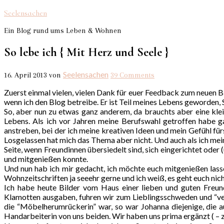
Seelensachen
Ein Blog rund ums Leben & Wohnen
So lebe ich { Mit Herz und Seele }
Seelensachen
16. April 2013
von
39 Comments
Zuerst einmal vielen, vielen Dank für euer Feedback zum neuen Bl
wenn ich den Blog betreibe. Er ist Teil meines Lebens geworden, 
So, aber nun zu etwas ganz anderem, da brauchts aber eine kl
Lebens. Als ich vor Jahren meine Berufswahl getroffen habe g
anstreben, bei der ich meine kreativen Ideen und mein Gefühl f
Losgelassen hat mich das Thema aber nicht. Und auch als ich mei
Seite, wenn Freundinnen übersiedelt sind, sich eingerichtet ode
und mitgenießen konnte.
Und nun hab ich mir gedacht, ich möchte euch mitgenießen lasse
Wohnzeitschriften ja seeehr gerne und ich weiß, es geht euch ni
Ich habe heute Bilder vom Haus einer lieben und guten Freund
Klamotten ausgaben, fuhren wir zum Lieblingsschweden und “ver
die “Möbelherumrückerin” war, so war Johanna diejenige, die a
Handarbeiterin von uns beiden. Wir haben uns prima ergänzt ( – 