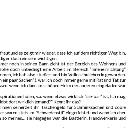
reut und es zeigt mir wieder, dass ich auf dem richtigen Weg bin,
iger, doch ein sehr wichtiger.
mer noch in seinen Bann zieht ist der Bereich des Wohnens und
olle doch unbedingt eine Arbeit im Bereich “Inneneinrichtung”
men, ich hab also studiert und bin Volksschullehrerin geworden.
ein paar Sachen” ), war ich doch immer gerne mit Rat und Tat zur
nossen, wenn ich dann im schönen Heim der anderen eingeladen war
pirationen holen, v.a. wenn etwas wirklich “
leb
-bar” ist. Ich mag
ebt dort wirklich jemand?” Kennt ihr das?
rinnen seinerzeit ihr Taschengeld für Schminksachen und coole
r waren stets im “Schwedenstil” eingerichtet und wenn ich eher
ch so meines… sie hingegen war die Bastlerin, Handwerkerin und