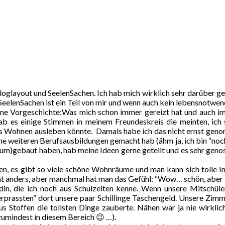
oglayout und SeelenSachen. Ich hab mich wirklich sehr darüber gef
SeelenSachen ist ein Teil von mir und wenn auch kein lebensnotwend
eine Vorgeschichte:Was mich schon immer gereizt hat und auch im
ab es einige Stimmen in meinem Freundeskreis die meinten, ich s
ürs Wohnen ausleben könnte. Damals habe ich das nicht ernst genom
ne weiteren Berufsausbildungen gemacht hab (ähm ja, ich bin “noch 
r (um)gebaut haben, hab meine Ideen gerne geteilt und es sehr ge
n, es gibt so viele schöne Wohnräume und man kann sich tolle Ins
cht anders, aber manchmal hat man das Gefühl: “Wow… schön, aber l
in, die ich noch aus Schulzeiten kenne. Wenn unsere Mitschüle
prassten” dort unsere paar Schillinge Taschengeld. Unsere Zimme
us Stoffen die tollsten Dinge zauberte. Nähen war ja nie wirkli
zumindest in diesem Bereich 😉 …).