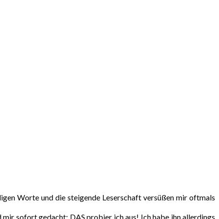
ndigen Worte und die steigende Leserschaft versüßen mir oftmals
 mir sofort gedacht: DAS probier ich aus! Ich habe ihn allerdings