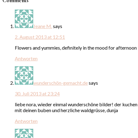
Comments
Jeane M.
says
2. August 2013 at 12:51
Flowers and yummies, definitely in the mood for afternoon
Antworten
wunderschön-gemacht.de
says
30. Juli 2013 at 23:24
liebe nora, wieder einmal wunderschöne bilder! der kuchen 
mit deinen buben und herzliche waldgrüsse, dunja
Antworten