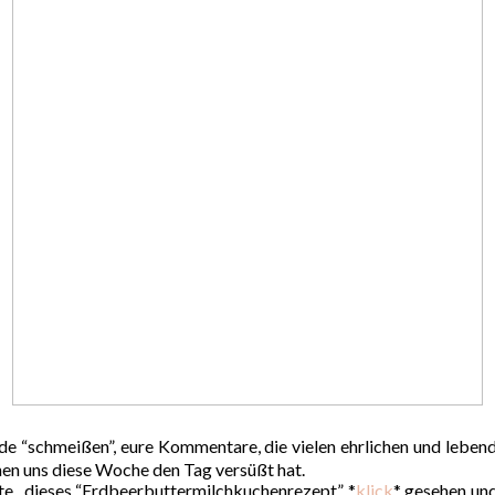
nde “schmeißen”, eure Kommentare, die vielen ehrlichen und lebe
hen uns diese Woche den Tag versüßt hat.
fte , dieses “Erdbeerbuttermilchkuchenrezept” *
klick
* gesehen und