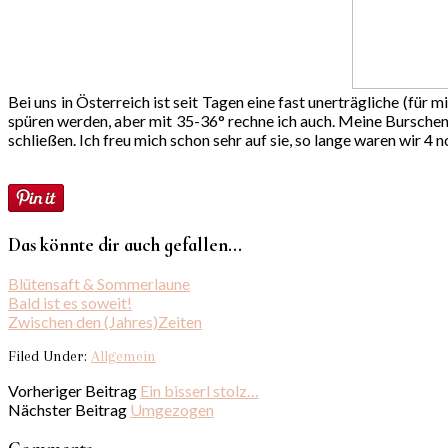
Bei uns in Österreich ist seit Tagen eine fast unerträgliche (fü
spüren werden, aber mit 35-36° rechne ich auch. Meine Burschen
schließen. Ich freu mich schon sehr auf sie, so lange waren wir 4
Das könnte dir auch gefallen...
Blütensaft & Sommerlaune
Bald ist es soweit!
Zwischen den (Jahres)Zeiten
Filed Under:
Allgemein
Vorheriger Beitrag
Ein bisserl stolz…
Nächster Beitrag
Umgezogen