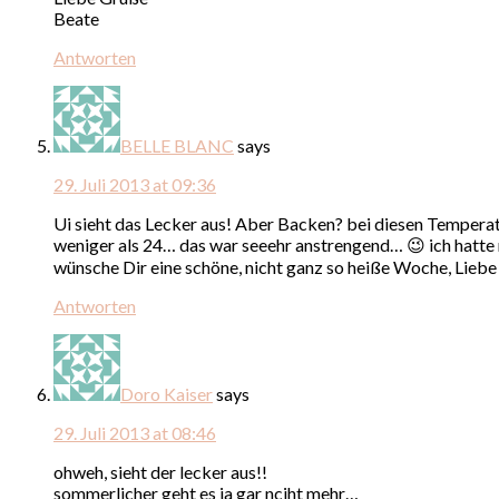
Beate
Antworten
BELLE BLANC
says
29. Juli 2013 at 09:36
Ui sieht das Lecker aus! Aber Backen? bei diesen Temperatu
weniger als 24… das war seeehr anstrengend… 😉 ich hatte
wünsche Dir eine schöne, nicht ganz so heiße Woche, Lieb
Antworten
Doro Kaiser
says
29. Juli 2013 at 08:46
ohweh, sieht der lecker aus!!
sommerlicher geht es ja gar nciht mehr…