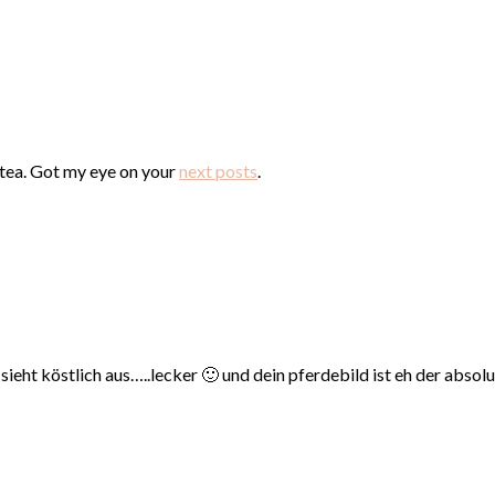
 tea. Got my eye on your
next posts
.
sieht köstlich aus…..lecker 🙂 und dein pferdebild ist eh der abso