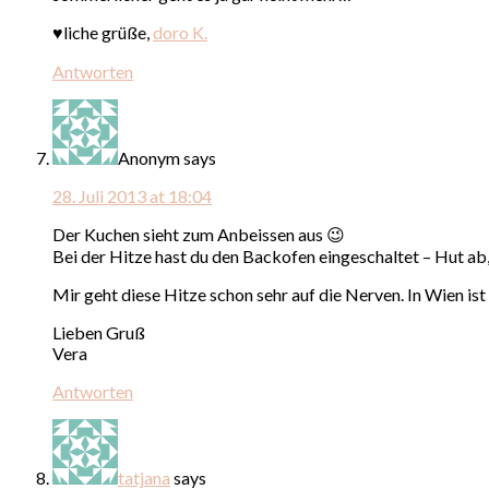
♥liche grüße,
doro K.
Antworten
Anonym
says
28. Juli 2013 at 18:04
Der Kuchen sieht zum Anbeissen aus 😉
Bei der Hitze hast du den Backofen eingeschaltet – Hut ab, 
Mir geht diese Hitze schon sehr auf die Nerven. In Wien ist 
Lieben Gruß
Vera
Antworten
tatjana
says