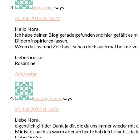
Rosamine
says
30. Juli 2013 at 10:21
Hallo Nora,
Ich habe deinen Blog gerade gefunden und hier gefällt es mi
Bildern inspirieren lassen.
Wenn du Lust und Zeit hast, schau doch auch mal bei mir vo
Liebe Grüsse.
Rosamine
Antworten
Sunday Roses
says
29. Juli 2013 at 16:04
Liebe Nora,
eigentlich gilt der Dank ja dir, die du uns immer wieder mi
Mir ist es auch zu warm aber ab heute hab ich Urlaub…da k
Liebe Grüße