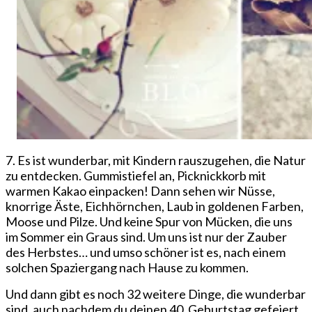
7. Es ist wunderbar, mit Kindern rauszugehen, die Natur
zu entdecken. Gummistiefel an, Picknickkorb mit
warmen Kakao einpacken! Dann sehen wir Nüsse,
knorrige Äste, Eichhörnchen, Laub in goldenen Farben,
Moose und Pilze. Und keine Spur von Mücken, die uns
im Sommer ein Graus sind. Um uns ist nur der Zauber
des Herbstes… und umso schöner ist es, nach einem
solchen Spaziergang nach Hause zu kommen.
Und dann gibt es noch 32 weitere Dinge, die wunderbar
sind, auch nachdem du deinen 40. Geburtstag gefeiert