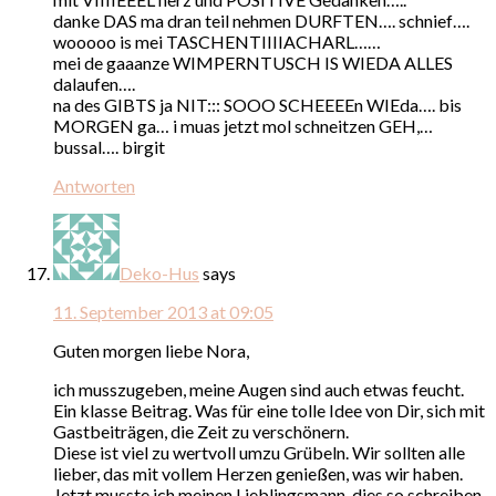
danke DAS ma dran teil nehmen DURFTEN…. schnief….
wooooo is mei TASCHENTIIIIACHARL……
mei de gaaanze WIMPERNTUSCH IS WIEDA ALLES
dalaufen….
na des GIBTS ja NIT::: SOOO SCHEEEEn WIEda…. bis
MORGEN ga… i muas jetzt mol schneitzen GEH,…
bussal…. birgit
Antworten
Deko-Hus
says
11. September 2013 at 09:05
Guten morgen liebe Nora,
ich musszugeben, meine Augen sind auch etwas feucht.
Ein klasse Beitrag. Was für eine tolle Idee von Dir, sich mit
Gastbeiträgen, die Zeit zu verschönern.
Diese ist viel zu wertvoll umzu Grübeln. Wir sollten alle
lieber, das mit vollem Herzen genießen, was wir haben.
Jetzt musste ich meinen Lieblingsmann, dies so schreiben.