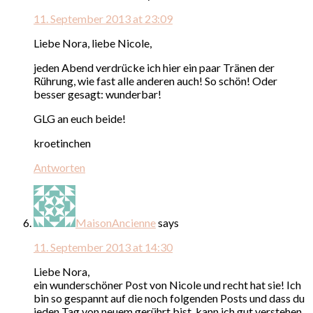
11. September 2013 at 23:09
Liebe Nora, liebe Nicole,
jeden Abend verdrücke ich hier ein paar Tränen der
Rührung, wie fast alle anderen auch! So schön! Oder
besser gesagt: wunderbar!
GLG an euch beide!
kroetinchen
Antworten
MaisonAncienne
says
11. September 2013 at 14:30
Liebe Nora,
ein wunderschöner Post von Nicole und recht hat sie! Ich
bin so gespannt auf die noch folgenden Posts und dass du
jeden Tag von neuem gerührt bist, kann ich gut verstehen.