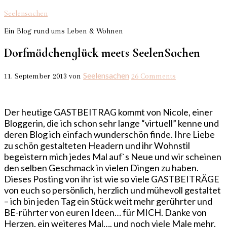
Seelensachen
Ein Blog rund ums Leben & Wohnen
Dorfmädchenglück meets SeelenSachen
Seelensachen
11. September 2013
von
26 Comments
Der heutige GASTBEITRAG kommt von Nicole, einer
Bloggerin, die ich schon sehr lange “virtuell” kenne und
deren Blog ich einfach wunderschön finde. Ihre Liebe
zu schön gestalteten Headern und ihr Wohnstil
begeistern mich jedes Mal auf`s Neue und wir scheinen
den selben Geschmack in vielen Dingen zu haben.
Dieses Posting von ihr ist wie so viele GASTBEITRÄGE
von euch so persönlich, herzlich und mühevoll gestaltet
– ich bin jeden Tag ein Stück weit mehr gerührter und
BE-rührter von euren Ideen… für MICH. Danke von
Herzen, ein weiteres Mal…. und noch viele Male mehr.