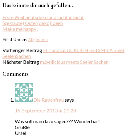
Das könnte dir auch gefallen...
Erste Weihachtsdeko und Licht in Sicht
(geklaute) Oster(deko)Ideen
Make me happy!
Filed Under:
Allgemein
Vorheriger Beitrag
FIT und GLÜCKLICH und SMILA meet
SeelenSachen
Nächster Beitrag
m.bellicious meets SeelenSachen
Comments
Die Rabenfrau
says
15. September 2013 at 23:28
Was soll man dazu sagen??? Wunderbar!
Grüßle
Ursel