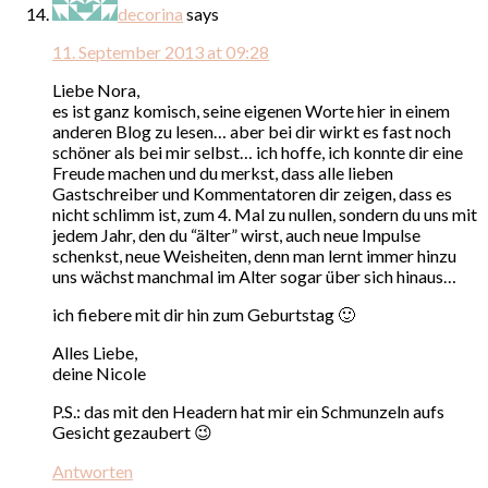
decorina
says
11. September 2013 at 09:28
Liebe Nora,
es ist ganz komisch, seine eigenen Worte hier in einem
anderen Blog zu lesen… aber bei dir wirkt es fast noch
schöner als bei mir selbst… ich hoffe, ich konnte dir eine
Freude machen und du merkst, dass alle lieben
Gastschreiber und Kommentatoren dir zeigen, dass es
nicht schlimm ist, zum 4. Mal zu nullen, sondern du uns mit
jedem Jahr, den du “älter” wirst, auch neue Impulse
schenkst, neue Weisheiten, denn man lernt immer hinzu
uns wächst manchmal im Alter sogar über sich hinaus…
ich fiebere mit dir hin zum Geburtstag 🙂
Alles Liebe,
deine Nicole
P.S.: das mit den Headern hat mir ein Schmunzeln aufs
Gesicht gezaubert 😉
Antworten