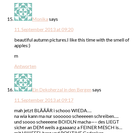
Monika
says
11. September 2013 at 09:20
beautiful autumn pictures.I like this time with the smell of
apples:)
m
Antworten
Ein Dekoherzal in den Bergen
says
11. September 2013 at 09:17
mah jetzt BLÄÄÄR i schooo WIEDA….
na wia kann ma nur soooooo scheeeeen schreiben….
und soooo scheeeene BOIDLN macha—– des LIEGT
sicher an DEM weils a gaaaanz a FEINER MESCH is…
mit VIIIIEEEL herz und POSITIVE Gedanken…..