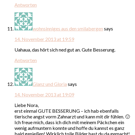
Antworten
wohnsinniges aus den smilabergen
says
14. November 2013 at 19:59
Uahaua, das hört sich ned gut an. Gute Besserung.
Antworten
Glanz und Gloria
says
14. November 2013 at 19:09
Liebe Nora,
erst einmal GUTE BESSERUNG – ich hab ebenfalls
tierische angst vorm Zahnarzt und kann mit dir fühlen. 🙁
Ich freue mich, dass ich dich mit meinem Päckchen ein
wenig aufmuntern konnte und hoffe du kannst es ganz
bald genießen! Wirklich tolle Bilder hast du da gemacht!