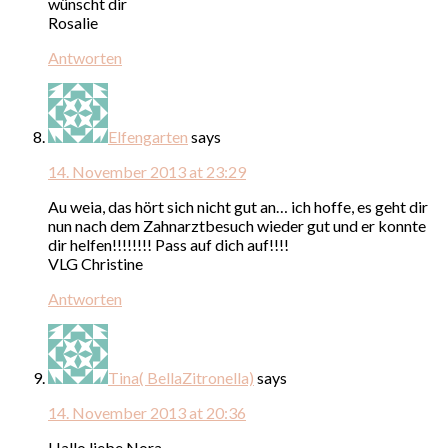
wünscht dir
Rosalie
Antworten
Elfengarten
says
14. November 2013 at 23:29
Au weia, das hört sich nicht gut an… ich hoffe, es geht dir
nun nach dem Zahnarztbesuch wieder gut und er konnte
dir helfen!!!!!!!! Pass auf dich auf!!!!
VLG Christine
Antworten
Tina( BellaZitronella)
says
14. November 2013 at 20:36
Hallo liebe Nora,