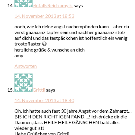
einfallsReich amy k.
says
14. November 2013 at 18:53
oooh, wie ich deine angst nachempfinden kann… aber du
wirst gaaaaanz tapfer sein und nachher gaaaaanz stolz
auf dich! und das testpäckchen ist hoffentlich ein wenig
trostpflaster 😉
herzliche grüße & wünsche an dich
amy
Antworten
Grittli
says
14. November 2013 at 18:40
Oh, ich hatte auch fast 30 jahre Angst vor dem Zahnarzt…
BIS ICH DEN RICHTIGEN FAND….! Ich drücke dir die
Daumen, dass HEILE HEILE GÄNSCHEN bald alles
wieder gut ist!
Liebe Grüßchen von Grittli