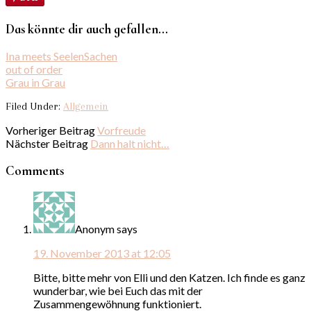
Das könnte dir auch gefallen...
Ina meets SeelenSachen
out of order
Grau in Grau
Filed Under:
Allgemein
Vorheriger Beitrag
Vorfreude
Nächster Beitrag
Dann halt nicht…
Comments
Anonym
says
19. November 2013 at 12:05
Bitte, bitte mehr von Elli und den Katzen. Ich finde es ganz
wunderbar, wie bei Euch das mit der
Zusammengewöhnung funktioniert.