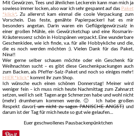
Mit Gewürzen, Tees und ähnlichen Leckerein kann man mich ja
sowieso immer locken, also war ich sehr gespannt auf das
Paket
*klick*
. Zu allererst kam einmal die coole Verpackung zum
Vorschein. Das feste, genähte Papierpackerl hat es mir
besonders angetan. Darin waren ein Geflügelgewürzsalz in
einer großen Mühle, ein Gewürzketchup und eine Rosmarin-
Kräuteressenz schön in Holzspänen verpackt. Eine wunderbare
Geschenkidee, wie ich finde, v.a. für alle Hobbyköche und die,
die es noch werden möchten :). Vielen Dank für das Paket,
Nina!!
Wer gerne selber schauen möchte oder ein Geschenk für
Weihnachten sucht – es gibt diese Geschenkpackungen auch
zum Backen, als Pfeffer-Salz-Paket und noch so einiges mehr!
HIER *klick*
kommt ihr zum Shop.
Ich wünsche euch einen schönen Donnerstag! Meiner wird
weniger fein – ich muss mich heute Nachmittag zum Zahnarzt
setzen, weil ich seit Tagen arge Schmerzen habe und wohl nicht
(mehr) drumherum kommen werde. 🙁 Ich habe großen
Respekt davor
( um nicht zu sagen PANISCHE ANGST)
und
darum ist der Tag für mich heute so gut wie gelaufen…
Euer geschwollenes Pausbackenpünktchen