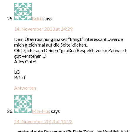
Britti
says
14. November 2013 at 14:29
Dein Überraschungspaket “klingt” interessant…werde
mich gleich mal auf die Seite klicken…
Oh je, ich kann Deinen *großen Respekt' vor'm Zahnarzt
gut verstehen…!
Alles Gute!
LG
Britti
Antworten
Min-Hus
says
14. November 2013 at 14:22
…erstmal gute Besserung für Dein Zahn….hoffentlich bist