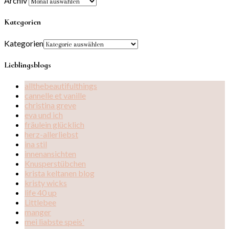
Archiv
Kategorien
Kategorien
Lieblingsblogs
allthebeautifulthings
cannelle et vanille
christina greve
eva und ich
fräulein glücklich
herz-allerliebst
ina stil
innenansichten
Knusperstübchen
krista keltanen blog
kristy wicks
life 40 up
Littlebee
manger
mei liabste speis'