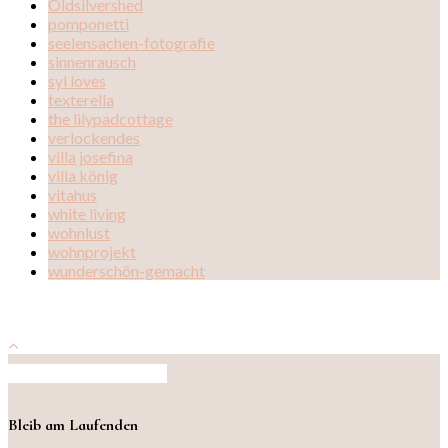
Oldsilvershed
pomponetti
seelensachen-fotografie
sinnenrausch
syl loves
texterella
the lilypadcottage
verlockendes
villa josefina
villa könig
vitahus
white living
wohnlust
wohnprojekt
wunderschön-gemacht
Auf Instagram folgen
Bleib am Laufenden