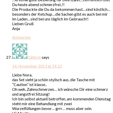
Du heute abend schmerzfrei..!!
Die Produckte die Du da bekommen hast…sind köstlich…
besonders der Ketchup…die Sachen gibt es auch bei mir
im Laden…sind bei uns täglich im Gebrauch!!
Lieben Gruß
Anja
Antworten
Dällerin
says
14. November 2013 at 14:22
Liebe Nora,
das Set sieht ja schön stylisch aus, die Tasche mit
“Caution” ist klasse..
Oh weh, Zahnschmerzen… ich wünsche Dir eine schmerz
und angstfrei Sitzung!
Ich bin selbst aktuell betroffen, am kommenden Dienstag
steht mir eine Behandlung mit zwei
Wurzelfüllungen bevor… grrr… muss aber sein.