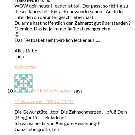
WOW dein neuer Header ist toll. Der passt so richtig zu
dieser Jahreszeit. Einfach nur wunderschön…Auch der
Titel den du darunter geschrieben hast.
Du arme hast hoffentlich den Zahnarzt gut überstanden ?
Ojemine. Das ist ja immer äußerst unangenehm.
🙁
Das Testpaket sieht wirklich lecker aus…..
Alles Liebe
Tina
Antworten
die kleine Plauderei
says
14. November 2013 at 20:11
Die Gewürztüte…top! Die Zahnschmerzen … pfui! Dein
(Blog)outfit … einladend!
Ich wünsche dir von ♥en gute Besserung!!!
Ganz liebe grüße, Lilli