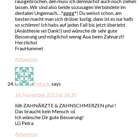
rausgebrochen, den muss ich demnächst auch noch ziehen
lassen. Wir sind also beide sozusagen Verbündete im
dentalen Ungemach….*gggg*! Du weisst schon, am
besten macht man sich drüber lustig, dann ist es nur halb
so schlimm! Ich habs auf jeden Fall bis jetzt überlebt
(Anästhesie sei Dank!) und wünsche dir sehr gute
Besserung und möglichst wenig Aua beim Zahnarzt!
Herzlichst
FrauHummel
Antworten
Petra K.
says
14. November 2013 at 14:30
iiiih ZAHNÄRZTE & ZAHNSCHMERZEN pfui !
Das braucht kein Mensch :o(
Ich wünsche Dir gute Besserung!
LG Petra
Antworten