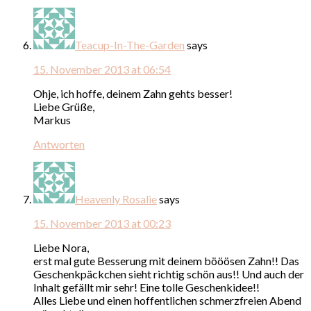
Teacup-In-The-Garden
says
15. November 2013 at 06:54
Ohje, ich hoffe, deinem Zahn gehts besser!
Liebe Grüße,
Markus
Antworten
Heavenly Rosalie
says
15. November 2013 at 00:23
Liebe Nora,
erst mal gute Besserung mit deinem bööösen Zahn!! Das
Geschenkpäckchen sieht richtig schön aus!! Und auch der
Inhalt gefällt mir sehr! Eine tolle Geschenkidee!!
Alles Liebe und einen hoffentlichen schmerzfreien Abend