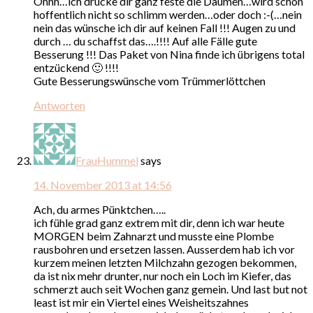
Ohhh…ich drücke dir ganz feste die Daumen…wird schon
hoffentlich nicht so schlimm werden…oder doch :-(…nein
nein das wünsche ich dir auf keinen Fall !!! Augen zu und
durch … du schaffst das….!!!! Auf alle Fälle gute
Besserung !!! Das Paket von Nina finde ich übrigens total
entzückend 🙂 !!!!
Gute Besserungswünsche vom Trümmerlöttchen
Antworten
FrauHummel
says
14. November 2013 at 14:56
Ach, du armes Pünktchen…..
ich fühle grad ganz extrem mit dir, denn ich war heute
MORGEN beim Zahnarzt und musste eine Plombe
rausbohren und ersetzen lassen. Ausserdem hab ich vor
kurzem meinen letzten Milchzahn gezogen bekommen,
da ist nix mehr drunter, nur noch ein Loch im Kiefer, das
schmerzt auch seit Wochen ganz gemein. Und last but not
least ist mir ein Viertel eines Weisheitszahnes