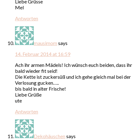
Liebe Grüsse
Mel
Antworten
mausimom
says
14. Februar 2014 at 16:59
Ach ihr armen Mädels! Ich wünsch euch beiden, dass ihr
bald wieder fit seid!
Die Kette ist zuckersüß und ich gehe gleich mal bei der
Verlosung gucken…..
bis bald in alter Frische!
Liebe Grüße
ute
Antworten
Dekohäuschen
says