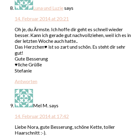
Luna und Luzie
says
14. Februar 2014 at 20:21
Oh je, du Ärmste. Ich hoffe dir geht es schnell wieder
besser. Kann ich gerade gut nachvollziehen, weil ich es in
der letzten Woche auch hatte..
Das Herzchen♥ ist so zart und schön. Es steht dir sehr
gut!
Gute Besserung
♥liche Grüße
Stefanie
Antworten
Mel M.
says
14. Februar 2014 at 17:42
Liebe Nora, gute Besserung, schöne Kette, toller
Haarschnitt :-).