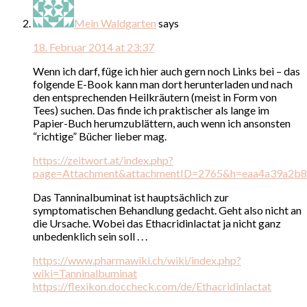
Mein Waldgarten
says
18. Februar 2014 at 23:37
Wenn ich darf, füge ich hier auch gern noch Links bei – das
folgende E-Book kann man dort herunterladen und nach
den entsprechenden Heilkräutern (meist in Form von
Tees) suchen. Das finde ich praktischer als lange im
Papier-Buch herumzublättern, auch wenn ich ansonsten
“richtige” Bücher lieber mag.
https://zeitwort.at/index.php?
page=Attachment&attachmentID=2765&h=eaa4a39a2b
Das Tanninalbuminat ist hauptsächlich zur
symptomatischen Behandlung gedacht. Geht also nicht an
die Ursache. Wobei das Ethacridinlactat ja nicht ganz
unbedenklich sein soll . . .
https://www.pharmawiki.ch/wiki/index.php?
wiki=Tanninalbuminat
https://flexikon.doccheck.com/de/Ethacridinlactat