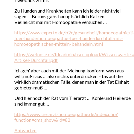
Zwieback zu mir.
Zu Hunden und Krankheiten kann ich leider nicht viel
sagen … Bei uns gabs hauuptsächlich Katzen …
Viellelicht mal mit Homöopathie versuchen …
https://www.experto.de/b2c/gesundheit/homoeopathie/t
fuer-hunde/homoeopathie-fuer-hunde-durchfall-mit-
homoeopathischen-mitteln-behandeln.html
https://wetnose.de/fileadmin/user_upload/Wissenswertes
Artikel-Durchfall.pdf
Ich geh' aber auch mit der Meinung konform, was raus
will, muß raus … also nichts unterdrücken – bis auf die
wirklich dramatischen Fälle, denen man in der Tat Einhalt
gebieten muß …
Und hier noch der Rat vom Tierarzt … Kohle und Heilerde
sind immer gut …
https://www.tierarzt-homoeopathie.de/index.php?
function=cms_show&id=82
Antworten