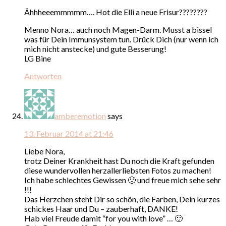
Ähhheeemmmmm…. Hot die Elli a neue Frisur????????
Menno Nora… auch noch Magen-Darm. Musst a bissel
was für Dein Immunsystem tun. Drück Dich (nur wenn ich
mich nicht anstecke) und gute Besserung!
LG Bine
Antworten
amberemotion
says
13. Februar 2014 at 21:46
Liebe Nora,
trotz Deiner Krankheit hast Du noch die Kraft gefunden
diese wundervollen herzallerliebsten Fotos zu machen!
Ich habe schlechtes Gewissen 🙁 und freue mich sehe sehr
!!!
Das Herzchen steht Dir so schön, die Farben, Dein kurzes
schickes Haar und Du – zauberhaft, DANKE!
Hab viel Freude damit “for you with love” … 🙂