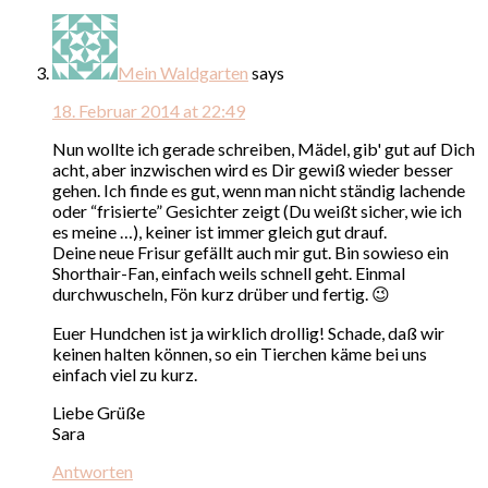
Mein Waldgarten
says
18. Februar 2014 at 22:49
Nun wollte ich gerade schreiben, Mädel, gib' gut auf Dich
acht, aber inzwischen wird es Dir gewiß wieder besser
gehen. Ich finde es gut, wenn man nicht ständig lachende
oder “frisierte” Gesichter zeigt (Du weißt sicher, wie ich
es meine …), keiner ist immer gleich gut drauf.
Deine neue Frisur gefällt auch mir gut. Bin sowieso ein
Shorthair-Fan, einfach weils schnell geht. Einmal
durchwuscheln, Fön kurz drüber und fertig. 😉
Euer Hundchen ist ja wirklich drollig! Schade, daß wir
keinen halten können, so ein Tierchen käme bei uns
einfach viel zu kurz.
Liebe Grüße
Sara
Antworten