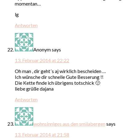
momentan…
lg
Antworten
Anonym
says
13. Februar 2014 at 22:22
Oh man , dir geht´s aj wirklich bescheiden …
Ich wünsche dir schnelle Gute Besserung !!
Die Kette finde ich übrigens totschick 🙂
liebe grüße dajana
Antworten
wohnsinniges aus den smilabergen
says
13. Februar 2014 at 21:58