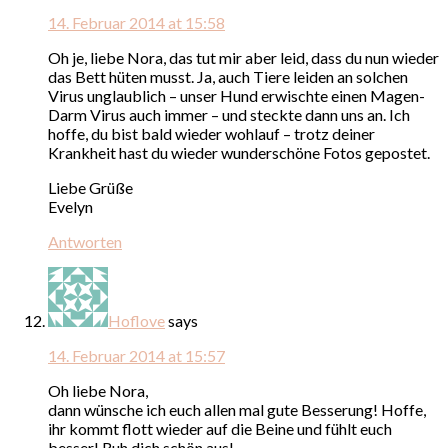
14. Februar 2014 at 15:58
Oh je, liebe Nora, das tut mir aber leid, dass du nun wieder
das Bett hüten musst. Ja, auch Tiere leiden an solchen
Virus unglaublich – unser Hund erwischte einen Magen-
Darm Virus auch immer – und steckte dann uns an. Ich
hoffe, du bist bald wieder wohlauf – trotz deiner
Krankheit hast du wieder wunderschöne Fotos gepostet.
Liebe Grüße
Evelyn
Antworten
Hoflove
says
14. Februar 2014 at 15:57
Oh liebe Nora,
dann wünsche ich euch allen mal gute Besserung! Hoffe,
ihr kommt flott wieder auf die Beine und fühlt euch
besser! Ruh dich schön aus!