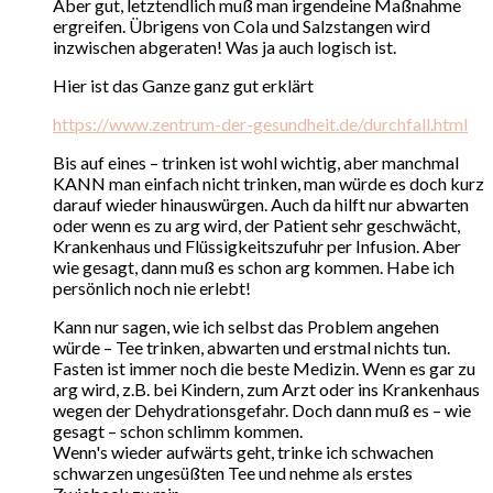
Aber gut, letztendlich muß man irgendeine Maßnahme
ergreifen. Übrigens von Cola und Salzstangen wird
inzwischen abgeraten! Was ja auch logisch ist.
Hier ist das Ganze ganz gut erklärt
https://www.zentrum-der-gesundheit.de/durchfall.html
Bis auf eines – trinken ist wohl wichtig, aber manchmal
KANN man einfach nicht trinken, man würde es doch kurz
darauf wieder hinauswürgen. Auch da hilft nur abwarten
oder wenn es zu arg wird, der Patient sehr geschwächt,
Krankenhaus und Flüssigkeitszufuhr per Infusion. Aber
wie gesagt, dann muß es schon arg kommen. Habe ich
persönlich noch nie erlebt!
Kann nur sagen, wie ich selbst das Problem angehen
würde – Tee trinken, abwarten und erstmal nichts tun.
Fasten ist immer noch die beste Medizin. Wenn es gar zu
arg wird, z.B. bei Kindern, zum Arzt oder ins Krankenhaus
wegen der Dehydrationsgefahr. Doch dann muß es – wie
gesagt – schon schlimm kommen.
Wenn's wieder aufwärts geht, trinke ich schwachen
schwarzen ungesüßten Tee und nehme als erstes