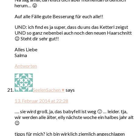
herum… 😛
Auf alle Fälle gute Besserung für euch alle!!
UND: ich find es ja super, dass du uns das Ketterl zeigst
UND so ganz nebenbei auch noch den neuen Haarschnitt
😉 Steht dir sehr gut!!
Alles Liebe
Salma
Antworten
SeelenSachen ♥
says
13. Februar 2014 at 22:28
…. sie wird groß, ja, das babyfell ist weg 🙁 … leider. tja,
wir werden alle älter, elly nächste woche ein halbes jahr alt
😉
tipps für mich? ich bin wirklich ziemlich angeschlagen