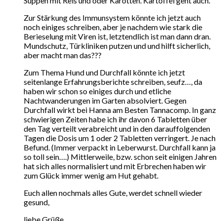
Suppen mit Reis und oder Karotten. Kartoffel geht auch.
Zur Stärkung des Immunsystem könnte ich jetzt auch
noch einiges schreiben, aber je nachdem wie stark die
Berieselung mit Viren ist, letztendlich ist man dann dran.
Mundschutz, Türkliniken putzen und und hilft sicherlich,
aber macht man das???
Zum Thema Hund und Durchfall könnte ich jetzt
seitenlange Erfahrungsberichte schreiben, seufz…, da
haben wir schon so einiges durch und etliche
Nachtwanderungen im Garten absolviert. Gegen
Durchfall wirkt bei Hanna am Besten Tannacomp. In ganz
schwierigen Zeiten habe ich ihr davon 6 Tabletten über
den Tag verteilt verabreicht und in den darauffolgenden
Tagen die Dosis um 1 oder 2 Tabletten verringert. Je nach
Befund. (Immer verpackt in Leberwurst. Durchfall kann ja
so toll sein….) Mittlerweile, bzw. schon seit einigen Jahren
hat sich alles normalisiert und mit Erbrechen haben wir
zum Glück immer wenig am Hut gehabt.
Euch allen nochmals alles Gute, werdet schnell wieder
gesund,
liebe Grüße