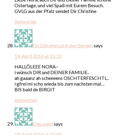
Ostertage, und viel Spaß mit Eurem Besuch.
GVLG aus der Pfalz sendet Dir Christine
Antworten
Ein Dekoherzal in den Bergen
says
19. April 2014 at 15:31
HALLÖLEEE NORA–
i wünsch DIR und DEINER FAMILIE..
ah gaaanz ah scheeeens OSCHTERFESCHTL..
i gfrei mi scho wieda bis zum nachsten mal…
BIS bald de BIRGIT
Antworten
Efeu wald
says
19. April 2014 at 15:06