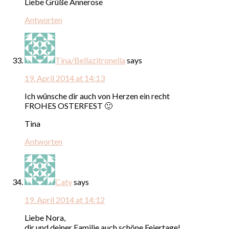
Liebe Grüße Annerose
Antworten
Tina/Bellazitronella
says
19. April 2014 at 14:13
Ich wünsche dir auch von Herzen ein recht
FROHES OSTERFEST 🙂
Tina
Antworten
Caty
says
19. April 2014 at 14:12
Liebe Nora,
dir und deiner Familie auch schöne Feiertage!