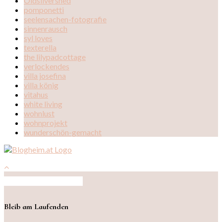
Oldsilvershed
pomponetti
seelensachen-fotografie
sinnenrausch
syl loves
texterella
the lilypadcottage
verlockendes
villa josefina
villa könig
vitahus
white living
wohnlust
wohnprojekt
wunderschön-gemacht
Auf Instagram folgen
Bleib am Laufenden