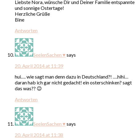
Liebste Nora, wünsche Dir und Deiner Familie entspannte
und sonnige Ostertage!
Herzliche Grüße
Bine
Antworten
SeelenSachen ♥
says
20. April 2014 at 11:39
hui…. wie sagt man denn dazu in Deutschland?! ….hihi…
daran hab ich gar nicht gedacht! ein osterschinken? sagt
das was?? 😉
Antworten
SeelenSachen ♥
says
20. April 2014 at 11:38