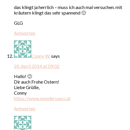
das klingt ja herrlich – muss ich auch mal versuchen. mit
kräutern klingt das sehr spannend 🙂
GLG
Antworten
Conny W.
says
20. April 2014 at 09:02
Hallo! 🙂
Dir auch Frohe Ostern!
Liebe Grüße,
Conny
https://www.wundersuess.at
Antworten