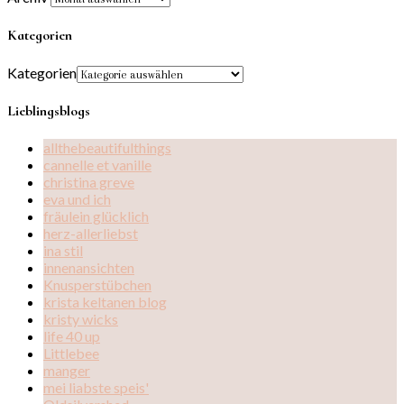
Kategorien
Kategorien
Lieblingsblogs
allthebeautifulthings
cannelle et vanille
christina greve
eva und ich
fräulein glücklich
herz-allerliebst
ina stil
innenansichten
Knusperstübchen
krista keltanen blog
kristy wicks
life 40 up
Littlebee
manger
mei liabste speis'