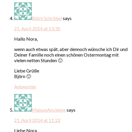
Björn Schröbel
says
21. April 2014 at 13:35
Hallo Nora,
wenn auch etwas spät, aber dennoch wünsche ich Dir und
Deiner Familie noch einen schönen Ostermontag mit
vielen netten Stunden 🙂
Liebe Grüße
Björn 🙂
Antworten
MaisonAncienne
says
21. April 2014 at 11:22
Liebe Nora,