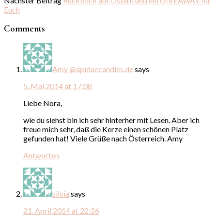
Nächster Beitrag
Rückblick auf Ostern und ein GIVEAWAY für
Euch
Comments
Amy @apidaecandles.de
says
5. Mai 2014 at 17:08
Liebe Nora,
wie du siehst bin ich sehr hinterher mit Lesen. Aber ich
freue mich sehr, daß die Kerze einen schönen Platz
gefunden hat! Viele Grüße nach Österreich. Amy
Antworten
silvia
says
21. April 2014 at 22:26