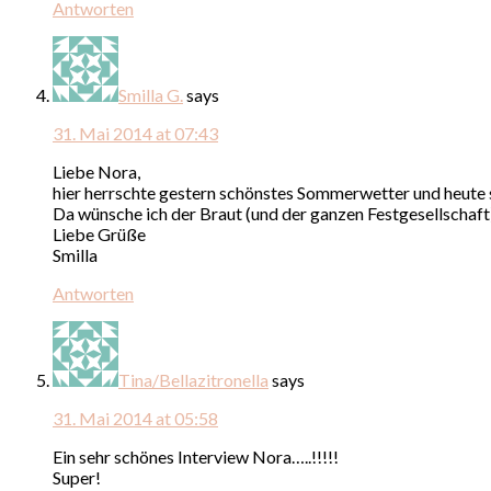
Antworten
Smilla G.
says
31. Mai 2014 at 07:43
Liebe Nora,
hier herrschte gestern schönstes Sommerwetter und heute si
Da wünsche ich der Braut (und der ganzen Festgesellschaft
Liebe Grüße
Smilla
Antworten
Tina/Bellazitronella
says
31. Mai 2014 at 05:58
Ein sehr schönes Interview Nora…..!!!!!
Super!