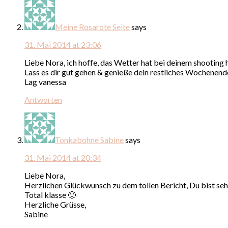
Meine Rosarote Seite
says
31. Mai 2014 at 23:06
Liebe Nora, ich hoffe, das Wetter hat bei deinem shooting
Lass es dir gut gehen & genieße dein restliches Wochenend
Lag vanessa
Antworten
Tonkabohne Sabine
says
31. Mai 2014 at 20:34
Liebe Nora,
Herzlichen Glückwunsch zu dem tollen Bericht, Du bist sehr
Total klasse 🙂
Herzliche Grüsse,
Sabine