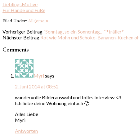
LieblingsMotive
Für Hände und Füße
Filed Under:
Allgemein
Vorheriger Beitrag
“Sonntag, so ein Sonnentag…” *träller*
Nächster Beitrag
Rot wie Mohn und Schoko-Bananen-Kuchen o
Comments
Myri
says
2. Juni 2014 at 08:52
wundervolle Bilderauswahl und tolles Interview <3
Ich liebe deine Wohnung einfach 🙂
Alles Liebe
Myri
Antworten