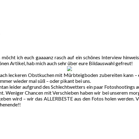
t
 möcht ich euch gaaaanz rasch auf ein schönes Interview hinweis
önen Artikel, hab mich auch sehr über eure Bildauswahl gefreut!
nfach leckeren Obstkuchen mit Mürbteigboden zubereiten kann – 
immer wieder mal süß – oder pikant bei uns.
tan leider aufgrund des Schlechtwetters ein paar Fotoshootings 
icht. Weniger Chancen mit Verschieben haben wir bei unserem morg
geben wird – wir das ALLERBESTE aus den Fotos holen werden. Von 
chenende!!