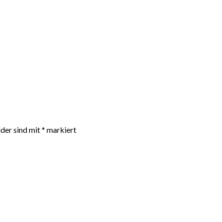
lder sind mit
*
markiert