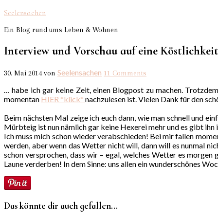
Seelensachen
Ein Blog rund ums Leben & Wohnen
Interview und Vorschau auf eine Köstlichkei
Seelensachen
30. Mai 2014
von
11 Comments
… habe ich gar keine Zeit, einen Blogpost zu machen. Trotzdem
momentan
HIER *klick*
nachzulesen ist. Vielen Dank für den sch
Beim nächsten Mal zeige ich euch dann, wie man schnell und ei
Mürbteig ist nun nämlich gar keine Hexerei mehr und es gibt ihn 
Ich muss mich schon wieder verabschieden! Bei mir fallen momen
werden, aber wenn das Wetter nicht will, dann will es nunmal n
schon versprochen, dass wir – egal, welches Wetter es morgen 
Laune verderben! In dem Sinne: uns allen ein wunderschönes Wo
Das könnte dir auch gefallen...