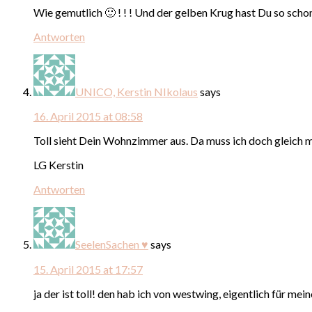
Wie gemutlich 🙂 ! ! ! Und der gelben Krug hast Du so schon
Antworten
UNICO, Kerstin NIkolaus
says
16. April 2015 at 08:58
Toll sieht Dein Wohnzimmer aus. Da muss ich doch gleich 
LG Kerstin
Antworten
SeelenSachen ♥
says
15. April 2015 at 17:57
ja der ist toll! den hab ich von westwing, eigentlich für me