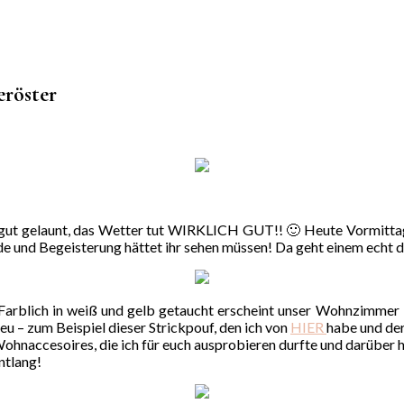
eröster
o gut gelaunt, das Wetter tut WIRKLICH GUT!! 🙂 Heute Vormittag
e und Begeisterung hättet ihr sehen müssen! Da geht einem echt d
. Farblich in weiß und gelb getaucht erscheint unser Wohnzimmer i
eu – zum Beispiel dieser Strickpouf, den ich von
HIER
habe und der
hnaccesoires, die ich für euch ausprobieren durfte und darüber h
ntlang!