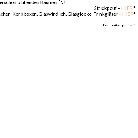
nderschön blühenden Bäumen 🙂 !
Strickpouf –
HIER
*
hchen, Korbboxen, Glaswindlich, Glasglocke, Trinkgläser –
HIER
*
Kooperationspartner *