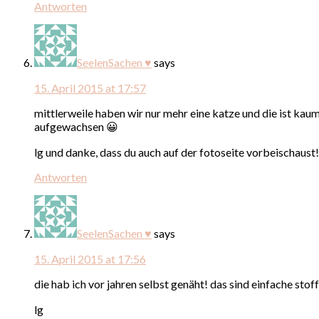
Antworten
SeelenSachen ♥
says
15. April 2015 at 17:57
mittlerweile haben wir nur mehr eine katze und die ist kaum
aufgewachsen 😀
lg und danke, dass du auch auf der fotoseite vorbeischaust!
Antworten
SeelenSachen ♥
says
15. April 2015 at 17:56
die hab ich vor jahren selbst genäht! das sind einfache stoff
lg