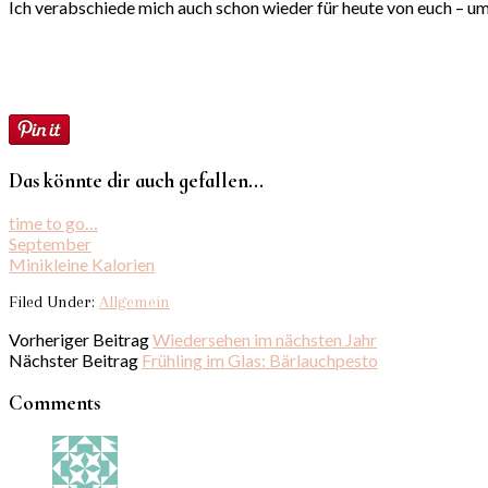
Ich verabschiede mich auch schon wieder für heute von euch – um
Das könnte dir auch gefallen...
time to go…
September
Minikleine Kalorien
Filed Under:
Allgemein
Vorheriger Beitrag
Wiedersehen im nächsten Jahr
Nächster Beitrag
Frühling im Glas: Bärlauchpesto
Comments