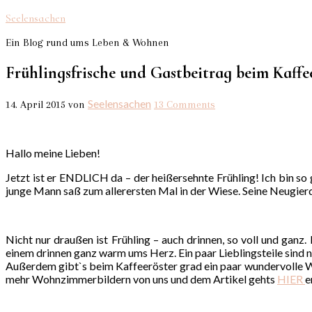
Seelensachen
Ein Blog rund ums Leben & Wohnen
Frühlingsfrische und Gastbeitrag beim Kaffe
Seelensachen
14. April 2015
von
13 Comments
Hallo meine Lieben!
Jetzt ist er ENDLICH da – der heißersehnte Frühling! Ich bin s
junge Mann saß zum allerersten Mal in der Wiese. Seine Neugierd
Nicht nur draußen ist Frühling – auch drinnen, so voll und ganz
einem drinnen ganz warm ums Herz. Ein paar Lieblingsteile sind n
Außerdem gibt`s beim Kaffeeröster grad ein paar wundervolle Wo
mehr Wohnzimmerbildern von uns und dem Artikel gehts
HIER
e