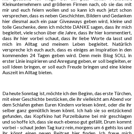
Kleinunternehmern und größeren Firmen nach, ob sie das mit
mir und euch feiern wollen und so kann ich euch jetzt schon
versprechen, dass es neben Geschichten, Bildern und Gedanken
hier diesmal auch ein paar Giveaways geben wird, kleine und
tolle Geschenke, denn ich möchte DANKE sagen, dass ihr mich
begleitet, viele schon über die Jahre, dass ihr hier kommentiert,
dass ihr hier vorbei schaut, dass ihr liebe Worte da lasst und
mich im Alltag und meinem Leben begleitet. Natürlich
verspreche ich euch auch, dass es einiges an Inspiration in den
kommenden 24 Tagen geben wird. Denn mein Blog SOLL in
erster Linie inspirieren und Anregung geben, er soll begleiten, er
soll Ideen bringen, er soll euch Freude bringen und eine kleine
Auszeit im Alltag bieten.
Da heute Sonntag ist, möchte ich den Beginn, das erste Türchen,
mit einer Geschichte bestücken, die ihr vielleicht am Abend vor
dem Schlafen gehen Euren Kindern vorlesen könnt, oder die ihr
selber ganz gemütlich lesen könnt. Ich hab sie so entzückend
gefunden, das Kopfkino hat Purzelbäume bei mir geschlagen
und so hoffe ich, dass sie euch ebenso gut gefällt. Drum kommt
vorbei – schaut jeden Tag kurz rein, morgens um 6 gehts los und
ihr könnt einen neuen Beitrag hier finden. Ich freue mich