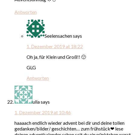
Antworten
Seelensachen
says
1. Dezember 2019 at 18:22
Oh ja, für Klein und Groß!! 🙂
GLG
Antworten
ulla
says
1. Dezember 2019 at 10:46
haaaach endlich wieder advent bei dir und deine tollen
gedanken/bilder/ geschichten… zum frühstück❤ lese
deinen adventkalender schon seit du ein pünktchen warst