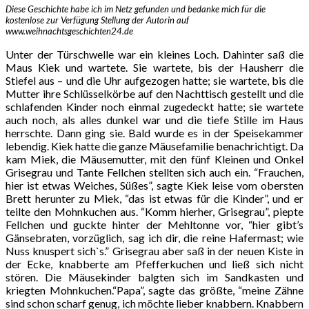
Diese Geschichte habe ich im Netz gefunden und bedanke mich für die
kostenlose zur Verfügung Stellung der Autorin auf
www.weihnachtsgeschichten24.de
Unter der Türschwelle war ein kleines Loch. Dahinter saß die
Maus Kiek und wartete. Sie wartete, bis der Hausherr die
Stiefel aus – und die Uhr aufgezogen hatte; sie wartete, bis die
Mutter ihre Schlüsselkörbe auf den Nachttisch gestellt und die
schlafenden Kinder noch einmal zugedeckt hatte; sie wartete
auch noch, als alles dunkel war und die tiefe Stille im Haus
herrschte. Dann ging sie. Bald wurde es in der Speisekammer
lebendig. Kiek hatte die ganze Mäusefamilie benachrichtigt. Da
kam Miek, die Mäusemutter, mit den fünf Kleinen und Onkel
Grisegrau und Tante Fellchen stellten sich auch ein. “Frauchen,
hier ist etwas Weiches, Süßes”, sagte Kiek leise vom obersten
Brett herunter zu Miek, “das ist etwas für die Kinder”, und er
teilte den Mohnkuchen aus. “Komm hierher, Grisegrau”, piepte
Fellchen und guckte hinter der Mehltonne vor, “hier gibt’s
Gänsebraten, vorzüglich, sag ich dir, die reine Hafermast; wie
Nuss knuspert sich`s.” Grisegrau aber saß in der neuen Kiste in
der Ecke, knabberte am Pfefferkuchen und ließ sich nicht
stören. Die Mäusekinder balgten sich im Sandkasten und
kriegten Mohnkuchen.“Papa”, sagte das größte, “meine Zähne
sind schon scharf genug, ich möchte lieber knabbern. Knabbern