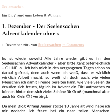
Seelensachen
Ein Blog rund ums Leben & Wohnen
1. Dezember ~ Der Seelensachen
Adventkalender ohne-s
Seelensachen
1. Dezember 2019
von
75 Comments
Es ist wieder soweit! Alle Jahre wieder gibt es ihn, den
Seelensachen Adventkalender – aber bitte ganz österreichisch
– OHNE -s . Ich hab mich in den vergangenen Tagen schon so
darauf gefreut, denn auch wenn ich weiß, dass er wirklich
wirklich Arbeit macht, so weiß ich doch auch, wie vielen
Menschen ich damit Freude bereiten kann, wie viele Seelen da
draußen sich freuen, täglich im Advent ein Türl aufmachen zu
können, hinter dem sich vieles Schöne für Groß (manchmal aber
auch für Klein 😉 ) verbirgt.
Da mein Blog Anfang Jänner stolze 10 Jahre alt wird, habe ich
mir gedacht, ich frage bei ein paar tollen Menschen,