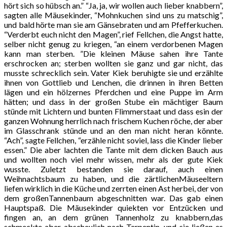
hört sich so hübsch an.” “Ja, ja, wir wollen auch lieber knabbern”,
sagten alle Mäusekinder, “Mohnkuchen sind uns zu matschig”,
und bald hörte man sie am Gänsebraten und am Pfefferkuchen.
“Verderbt euch nicht den Magen”, rief Fellchen, die Angst hatte,
selber nicht genug zu kriegen, “an einem verdorbenen Magen
kann man sterben. ”Die kleinen Mäuse sahen ihre Tante
erschrocken an; sterben wollten sie ganz und gar nicht, das
musste schrecklich sein. Vater Kiek beruhigte sie und erzählte
ihnen von Gottlieb und Lenchen, die drinnen in ihren Betten
lägen und ein hölzernes Pferdchen und eine Puppe im Arm
hätten; und dass in der großen Stube ein mächtiger Baum
stünde mit Lichtern und bunten Flimmerstaat und dass esin der
ganzen Wohnung herrlich nach frischem Kuchen röche, der aber
im Glasschrank stünde und an den man nicht heran könnte.
“Ach”, sagte Fellchen, “erzähle nicht soviel, lass die Kinder lieber
essen.” Die aber lachten die Tante mit dem dicken Bauch aus
und wollten noch viel mehr wissen, mehr als der gute Kiek
wusste. Zuletzt bestanden sie darauf, auch einen
Weihnachtsbaum zu haben, und die zärtlichenMäuseeltern
liefen wirklich in die Küche und zerrten einen Ast herbei, der von
dem großenTannenbaum abgeschnitten war. Das gab einen
Hauptspaß. Die Mäusekinder quiekten vor Entzücken und
fingen an, an dem grünen Tannenholz zu knabbern,das
schmeckte aber abscheulich nach Terpentin, und sie ließen es