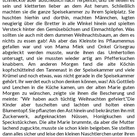
sein und kletterten lieber an dem Ast herum. Schließlich
machten sie die ganze Speisekammer zu ihrem Spielplatz. Sie
huschten hierhin und dorthin, machten Männchen, lugten
neugierig über die Bretter in alle Winkel hinein und spielten
Versteck hinter den Gemüsebüchsen und Einmachtöpfen. Was
sollten sie auch mit dem dummen Weihnachtsbaum, an dem es
nichts zu essen gab! Als aber das Kleinste ins Pflaumenmus
gefallen war und von Mama Miek und Onkel Grisegrau
abgeleckt werden musste, wurde ihnen das Umhertollen
untersagt, und sie mussten wieder artig am Pfefferkuchen
knabbern. Am anderen Morgen fand die alte Köchin
kopfschüttelnd den Tannenast in der Speisekammer und viele
Krümel und noch etwas, was nicht gerade in die Speisekammer
gehört. Ihr werdet euch schon denken können, was! Als Gottlieb
und Lenchen in die Küche kamen, um der alten Marie guten
Morgen zu wünschen, zeigte sie ihnen die Bescherung und
meinte: “Wir haben auch tüchtig Weihnachten gefeiert.”Die
Kinder aber tuschelten und lachten und holten einen
Blumentopf. Sie pflanzten den Ast hinein und bekränzten ihn mit
Zuckerwerk, aufgeknackten Nüssen, Honigkuchen und
Speckstückchen. Die alte Marie brummte, da aber die Mutter
lachend zuguckte, musste sie schon klein beigeben. Sie stellten
dann alles sicher und leise den kleinen Naschtierchen unter ihren