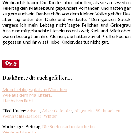
Weihnachtsbaum. Die Kinder aber jubelten, als sie am zweiten
Feiertag den Mäusebaum geplündert vorfanden, und hätten gar
zu gern auch ein Dankeschön von dem kleinen Volke gehört.Das
aber lag unter der Diele und verdaute. “Den ganzen Speck
vergess ich mein Lebtag nicht”,sagte Fellchen, und Grisegrau
biss eine mitgebrachte Haselnuss entzwei; Kiek und Miek aber
waren besorgt um ihre Kleinen, die hatten zuviel Pfefferkuchen
gegessen, und ihr wisst liebe Kinder, das tut nicht gut.
Das könnte dir auch gefallen...
Mein Lieblingsplatz in München
Wie aus dem Mailüfterl…
Herbstverliebt
Filed Under:
Advent
,
Adventkalender
,
Allgemein
,
Weihnachten
,
Weihnachtskalender
,
Winter
Vorheriger Beitrag
Die Seelensachenküche im
Weihnachtsoutfit