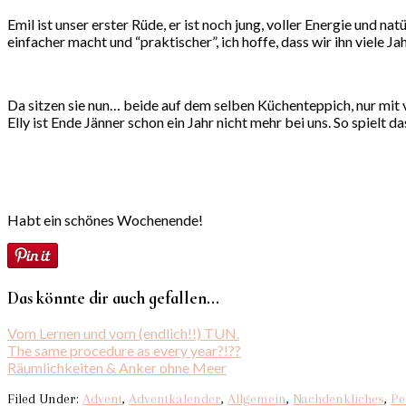
Emil ist unser erster Rüde, er ist noch jung, voller Energie und nat
einfacher macht und “praktischer”, ich hoffe, dass wir ihn viele 
Da sitzen sie nun… beide auf dem selben Küchenteppich, nur mit v
Elly ist Ende Jänner schon ein Jahr nicht mehr bei uns. So spiel
Habt ein schönes Wochenende!
Das könnte dir auch gefallen...
Vom Lernen und vom (endlich!!) TUN.
The same procedure as every year?!??
Räumlichkeiten & Anker ohne Meer
Filed Under:
Advent
,
Adventkalender
,
Allgemein
,
Nachdenkliches
,
Pe