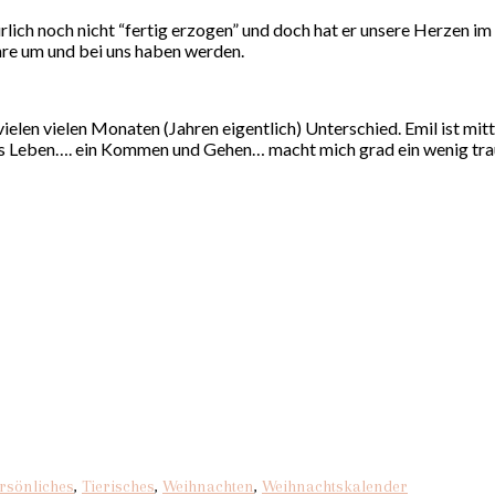
ürlich noch nicht “fertig erzogen” und doch hat er unsere Herzen im St
Jahre um und bei uns haben werden.
ielen vielen Monaten (Jahren eigentlich) Unterschied. Emil ist mit
t das Leben…. ein Kommen und Gehen… macht mich grad ein wenig tra
rsönliches
,
Tierisches
,
Weihnachten
,
Weihnachtskalender