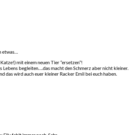
ch etwas…
Katze!) mit einem neuen Tier “ersetzen”!
res Lebens begleiten….das macht den Schmerz aber nicht kleiner.
Und das wird auch euer kleiner Racker Emil bei euch haben.
: Elly fehlt immer noch. Sehr.