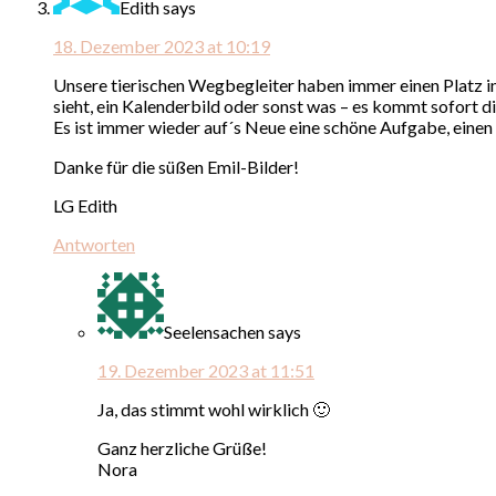
Edith
says
18. Dezember 2023 at 10:19
Unsere tierischen Wegbegleiter haben immer einen Platz i
sieht, ein Kalenderbild oder sonst was – es kommt sofort di
Es ist immer wieder auf´s Neue eine schöne Aufgabe, eine
Danke für die süßen Emil-Bilder!
LG Edith
Antworten
Seelensachen
says
19. Dezember 2023 at 11:51
Ja, das stimmt wohl wirklich 🙂
Ganz herzliche Grüße!
Nora