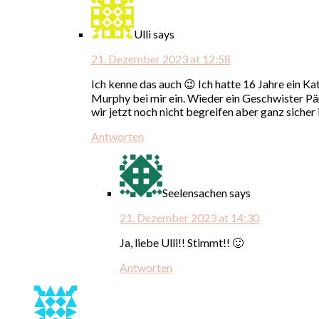
Ulli
says
21. Dezember 2023 at 12:58
Ich kenne das auch 😉 Ich hatte 16 Jahre ein 
Murphy bei mir ein. Wieder ein Geschwister Pär
wir jetzt noch nicht begreifen aber ganz sich
Antworten
Seelensachen
says
21. Dezember 2023 at 14:30
Ja, liebe Ulli!! Stimmt!! 🙂
Antworten