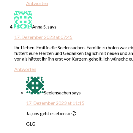
Antworten
Anna S.
says
17. Dezember 2023 at 07:45
Ihr Lieben, Emil in die Seelensachen-Familie zu holen war e
füttert eure Herzen und Gedanken täglich mit neuen und ande
vor als hättet ihr ihn erst vor Kurzem geholt. Ich wünschc eu
Antworten
Seelensachen
says
17. Dezember 2023 at 11:15
Ja, uns geht es ebenso 🙂
GLG