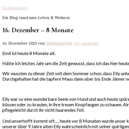
Seelensachen
Ein Blog rund ums Leben & Wohnen
16. Dezember – 8 Monate
Seelensachen
16. Dezember 2023
von
14 Comments
Emil ist heute 8 Monate alt.
Hätte ich letztes Jahr um die Zeit gewusst, dass ich das hier heut
Wir wussten zu dieser Zeit seit dem Sommer schon, dass Elly unh
Durchgehalten hat die tapfere Maus dann aber bis Ende Jänner n
Elly war so eine wunderbare Seele von Hund und auch heute spüre 
küssen oder zu kraulen, in ihre treuen Knopfaugen zu schauen. Air
pflegeleicht durch ihr nicht haarendes Fell.
Und unverhofft kommt oft…. heute vor 8 Monaten wurde unser klei
unserer über 9 Jahre alten Elly wahrscheinlich mit seiner quirlig