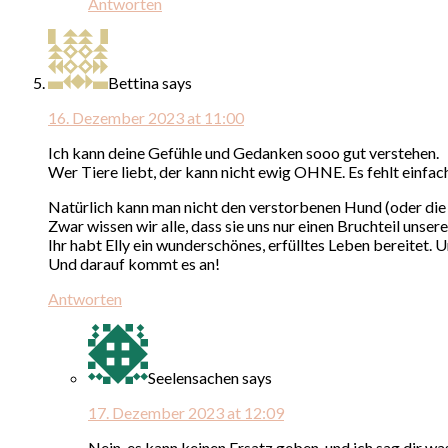
Antworten
Bettina
says
16. Dezember 2023 at 11:00
Ich kann deine Gefühle und Gedanken sooo gut verstehen.
Wer Tiere liebt, der kann nicht ewig OHNE. Es fehlt einfa
Natürlich kann man nicht den verstorbenen Hund (oder die 
Zwar wissen wir alle, dass sie uns nur einen Bruchteil unse
Ihr habt Elly ein wunderschönes, erfülltes Leben bereitet. 
Und darauf kommt es an!
Antworten
Seelensachen
says
17. Dezember 2023 at 12:09
Nein, es kann keinen Ersatz geben, und ich sag dir was