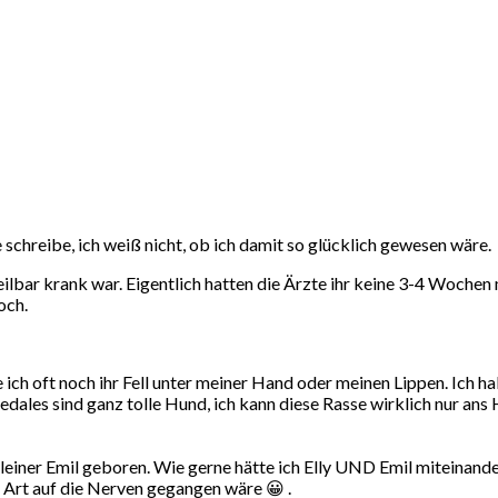
e schreibe, ich weiß nicht, ob ich damit so glücklich gewesen wäre.
eilbar krank war. Eigentlich hatten die Ärzte ihr keine 3-4 Woche
och.
ich oft noch ihr Fell unter meiner Hand oder meinen Lippen. Ich h
edales sind ganz tolle Hund, ich kann diese Rasse wirklich nur ans
ner Emil geboren. Wie gerne hätte ich Elly UND Emil miteinander 
en Art auf die Nerven gegangen wäre 😀 .