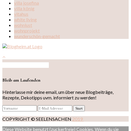
villa josefina
villa könig
vitahus
white living
wohnlust
wohnprojekt
wunderschön-gemacht
Auf Instagram folgen
Bleib am Laufenden
Hinterlasse mir deine email, um über neue Blogbeiträge,
Rezepte, Dekotipps uvm. informiert zu werden!
COPYRIGHT © SEELENSACHEN
2019
Diese Website benutzt (zuckerfreie) Cookies. Wenn du sie