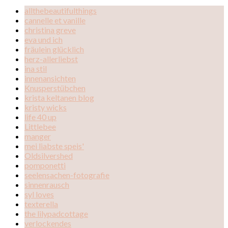
allthebeautifulthings
cannelle et vanille
christina greve
eva und ich
fräulein glücklich
herz-allerliebst
ina stil
innenansichten
Knusperstübchen
krista keltanen blog
kristy wicks
life 40 up
Littlebee
manger
mei liabste speis'
Oldsilvershed
pomponetti
seelensachen-fotografie
sinnenrausch
syl loves
texterella
the lilypadcottage
verlockendes