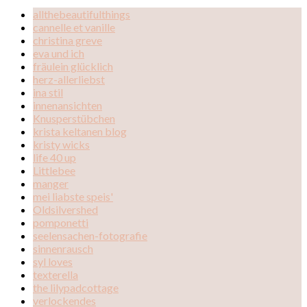
allthebeautifulthings
cannelle et vanille
christina greve
eva und ich
fräulein glücklich
herz-allerliebst
ina stil
innenansichten
Knusperstübchen
krista keltanen blog
kristy wicks
life 40 up
Littlebee
manger
mei liabste speis'
Oldsilvershed
pomponetti
seelensachen-fotografie
sinnenrausch
syl loves
texterella
the lilypadcottage
verlockendes