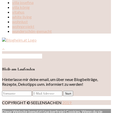
villa josefina
villa könig
vitahus
white living
wohnlust
wohnprojekt
wunderschön-gemacht
Auf Instagram folgen
Bleib am Laufenden
Hinterlasse mir deine email, um über neue Blogbeiträge,
Rezepte, Dekotipps uvm. informiert zu werden!
COPYRIGHT © SEELENSACHEN
2019
Diese Website benutzt (zuckerfreie) Cookies. Wenn du sie