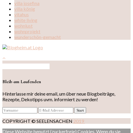
villa josefina
villa könig
vitahus
white living
wohnlust
wohnprojekt
wunderschön-gemacht
Auf Instagram folgen
Bleib am Laufenden
Hinterlasse mir deine email, um über neue Blogbeiträge,
Rezepte, Dekotipps uvm. informiert zu werden!
COPYRIGHT © SEELENSACHEN
2019
Diese Website benutzt (zuckerfreie) Cookies. Wenn du sie