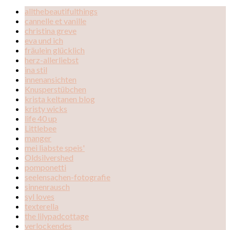
allthebeautifulthings
cannelle et vanille
christina greve
eva und ich
fräulein glücklich
herz-allerliebst
ina stil
innenansichten
Knusperstübchen
krista keltanen blog
kristy wicks
life 40 up
Littlebee
manger
mei liabste speis'
Oldsilvershed
pomponetti
seelensachen-fotografie
sinnenrausch
syl loves
texterella
the lilypadcottage
verlockendes