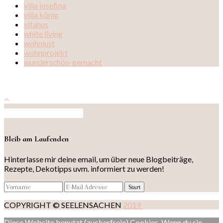
villa josefina
villa könig
vitahus
white living
wohnlust
wohnprojekt
wunderschön-gemacht
Auf Instagram folgen
Bleib am Laufenden
Hinterlasse mir deine email, um über neue Blogbeiträge,
Rezepte, Dekotipps uvm. informiert zu werden!
COPYRIGHT © SEELENSACHEN
2019
Diese Website benutzt (zuckerfreie) Cookies. Wenn du sie