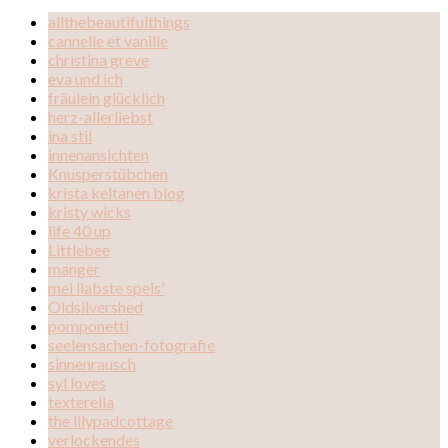
allthebeautifulthings
cannelle et vanille
christina greve
eva und ich
fräulein glücklich
herz-allerliebst
ina stil
innenansichten
Knusperstübchen
krista keltanen blog
kristy wicks
life 40 up
Littlebee
manger
mei liabste speis'
Oldsilvershed
pomponetti
seelensachen-fotografie
sinnenrausch
syl loves
texterella
the lilypadcottage
verlockendes