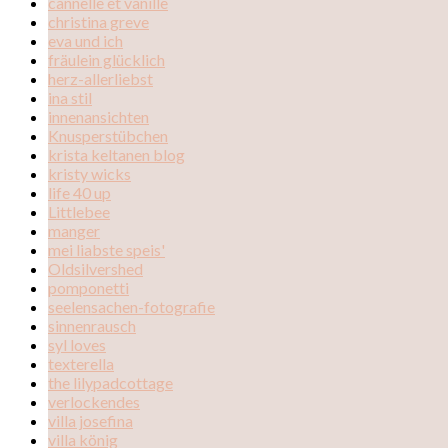
cannelle et vanille
christina greve
eva und ich
fräulein glücklich
herz-allerliebst
ina stil
innenansichten
Knusperstübchen
krista keltanen blog
kristy wicks
life 40 up
Littlebee
manger
mei liabste speis'
Oldsilvershed
pomponetti
seelensachen-fotografie
sinnenrausch
syl loves
texterella
the lilypadcottage
verlockendes
villa josefina
villa könig