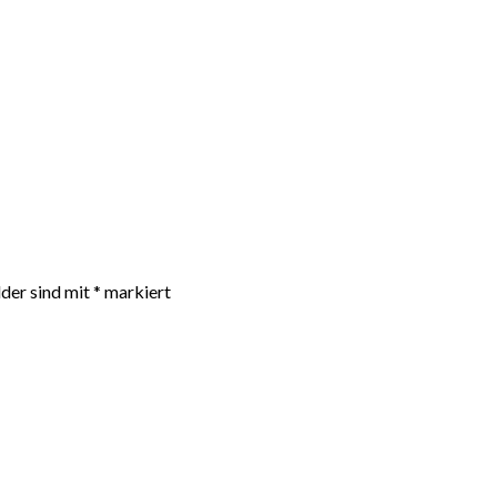
lder sind mit
*
markiert