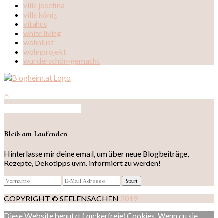
villa josefina
villa könig
vitahus
white living
wohnlust
wohnprojekt
wunderschön-gemacht
Auf Instagram folgen
Bleib am Laufenden
Hinterlasse mir deine email, um über neue Blogbeiträge,
Rezepte, Dekotipps uvm. informiert zu werden!
COPYRIGHT © SEELENSACHEN
2019
Diese Website benutzt (zuckerfreie) Cookies. Wenn du sie