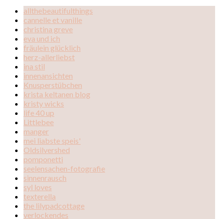
allthebeautifulthings
cannelle et vanille
christina greve
eva und ich
fräulein glücklich
herz-allerliebst
ina stil
innenansichten
Knusperstübchen
krista keltanen blog
kristy wicks
life 40 up
Littlebee
manger
mei liabste speis'
Oldsilvershed
pomponetti
seelensachen-fotografie
sinnenrausch
syl loves
texterella
the lilypadcottage
verlockendes