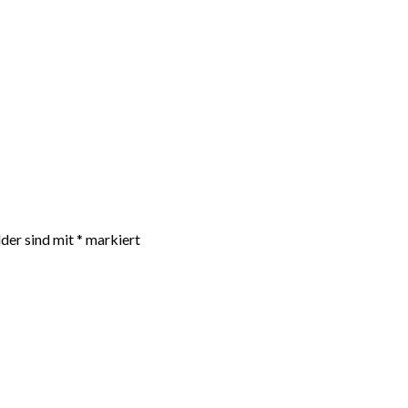
lder sind mit
*
markiert