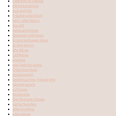
cannelle et vanille
christina greve
eva und ich
fräulein glücklich
herz-allerliebst
ina stil
innenansichten
Knusperstübchen
krista keltanen blog
kristy wicks
life 40 up
Littlebee
manger
mei liabste speis'
Oldsilvershed
pomponetti
seelensachen-fotografie
sinnenrausch
syl loves
texterella
the lilypadcottage
verlockendes
villa josefina
villa könig