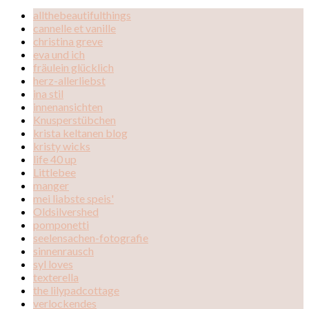
allthebeautifulthings
cannelle et vanille
christina greve
eva und ich
fräulein glücklich
herz-allerliebst
ina stil
innenansichten
Knusperstübchen
krista keltanen blog
kristy wicks
life 40 up
Littlebee
manger
mei liabste speis'
Oldsilvershed
pomponetti
seelensachen-fotografie
sinnenrausch
syl loves
texterella
the lilypadcottage
verlockendes