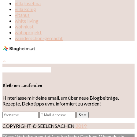
villa josefina
villa könig
vitahus
white living
wohnlust
wohnprojekt
wunderschön-gemacht
Auf Instagram folgen
Bleib am Laufenden
Hinterlasse mir deine email, um über neue Blogbeiträge,
Rezepte, Dekotipps uvm. informiert zu werden!
COPYRIGHT © SEELENSACHEN
2019
Diese Website benutzt (zuckerfreie) Cookies. Wenn du sie