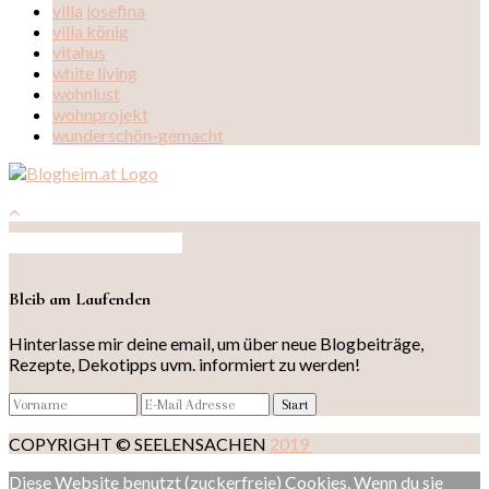
villa josefina
villa könig
vitahus
white living
wohnlust
wohnprojekt
wunderschön-gemacht
Auf Instagram folgen
Bleib am Laufenden
Hinterlasse mir deine email, um über neue Blogbeiträge,
Rezepte, Dekotipps uvm. informiert zu werden!
COPYRIGHT © SEELENSACHEN
2019
Diese Website benutzt (zuckerfreie) Cookies. Wenn du sie