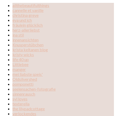
allthebeautifulthings
cannelle et vanille
christina greve
eva und ich
fräulein glücklich
herz-allerliebst
ina stil
innenansichten
Knusperstübchen
krista keltanen blog
kristy wicks
life 40 up
Littlebee
manger
mei liabste speis'
Oldsilvershed
pomponetti
seelensachen-fotografie
sinnenrausch
syl loves
texterella
the lilypadcottage
verlockendes