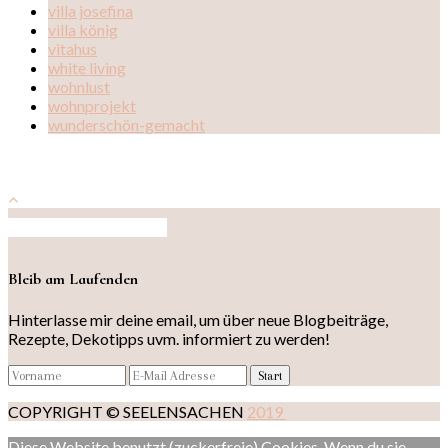
villa josefina
villa könig
vitahus
white living
wohnlust
wohnprojekt
wunderschön-gemacht
Auf Instagram folgen
Bleib am Laufenden
Hinterlasse mir deine email, um über neue Blogbeiträge,
Rezepte, Dekotipps uvm. informiert zu werden!
COPYRIGHT © SEELENSACHEN
2019
Diese Website benutzt (zuckerfreie) Cookies. Wenn du sie