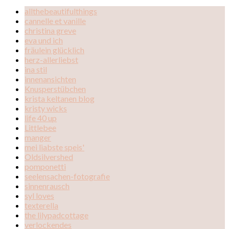
allthebeautifulthings
cannelle et vanille
christina greve
eva und ich
fräulein glücklich
herz-allerliebst
ina stil
innenansichten
Knusperstübchen
krista keltanen blog
kristy wicks
life 40 up
Littlebee
manger
mei liabste speis'
Oldsilvershed
pomponetti
seelensachen-fotografie
sinnenrausch
syl loves
texterella
the lilypadcottage
verlockendes