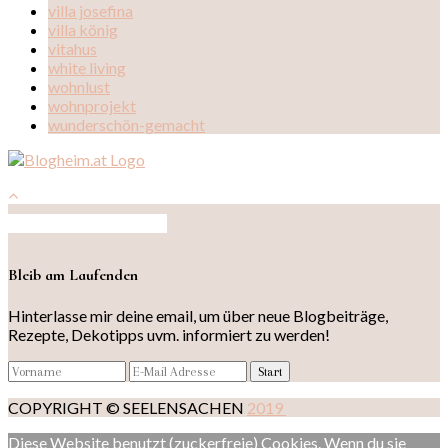
villa josefina
villa könig
vitahus
white living
wohnlust
wohnprojekt
wunderschön-gemacht
Auf Instagram folgen
Bleib am Laufenden
Hinterlasse mir deine email, um über neue Blogbeiträge,
Rezepte, Dekotipps uvm. informiert zu werden!
COPYRIGHT © SEELENSACHEN
2019
Diese Website benutzt (zuckerfreie) Cookies. Wenn du sie