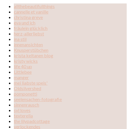
allthebeautifulthings
cannelle et vanille
christina greve
eva und ich
fräulein glücklich
herz-allerliebst
ina stil
innenansichten
Knusperstübchen
krista keltanen blog
kristy wicks
life 40 up
Littlebee
manger
mei liabste speis'
Oldsilvershed
pomponetti
seelensachen-fotografie
sinnenrausch
syl loves
texterella
the lilypadcottage
verlockendes